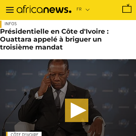
Passer
au
contenu
principal
INFOS
Présidentielle en Côte d'Ivoire :
Ouattara appelé à briguer un
troisième mandat
CÔTE D'IVOIRE