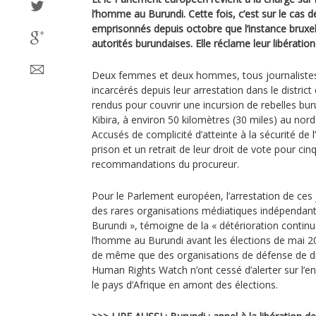
l’homme au Burundi. Cette fois, c’est sur le cas d
emprisonnés depuis octobre que l’instance bruxello
autorités burundaises. Elle réclame leur libératio
Deux femmes et deux hommes, tous journalistes
incarcérés depuis leur arrestation dans le district 
rendus pour couvrir une incursion de rebelles bur
Kibira, à environ 50 kilomètres (30 miles) au nord
Accusés de complicité d’atteinte à la sécurité de l’
prison et un retrait de leur droit de vote pour cin
recommandations du procureur.
Pour le Parlement européen, l’arrestation de ces 
des rares organisations médiatiques indépendant
Burundi », témoigne de la « détérioration continue
l’homme au Burundi avant les élections de mai 2
de même que des organisations de défense de dr
Human Rights Watch n’ont cessé d’alerter sur l’
le pays d’Afrique en amont des élections.