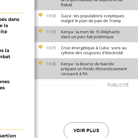
Rabat
Gaza : les populations sceptiques
19:03
pés dans
malgré le plan de paix de Trump
e la
ité
Kenya : la mort de 15 éléphants
17:55
dans un parc fait polémique
Crise énergétique à Cuba : vivre au
16:55
s la
rythme des coupures d'électricité
mbat
Kenya : la Bourse de Nairobi
16:40
prépare un fonds d’investissement
consacré à l’IA
nnes
PUBLICITÉ
es
VOIR PLUS
sertion