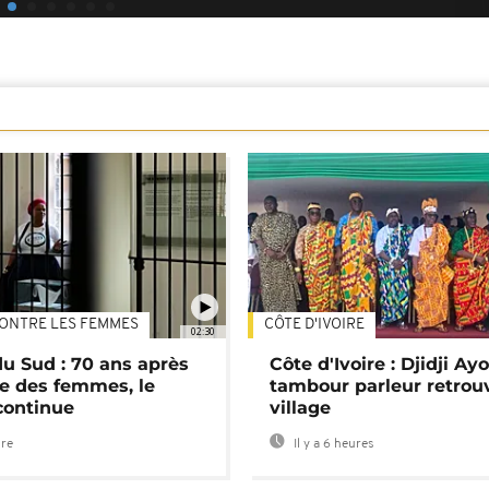
ONTRE LES FEMMES
CÔTE D'IVOIRE
02:30
du Sud : 70 ans après
Côte d'Ivoire : Djidji Ay
e des femmes, le
tambour parleur retrou
continue
village
ure
Il y a 6 heures