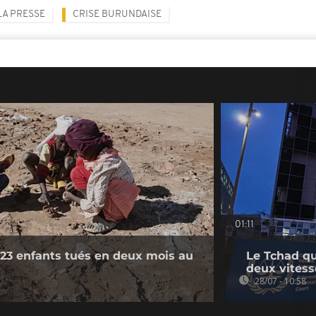
LA PRESSE
CRISE BURUNDAISE
01:11
23 enfants tués en deux mois au
Le Tchad qu
deux vitess
28/07 - 10:58