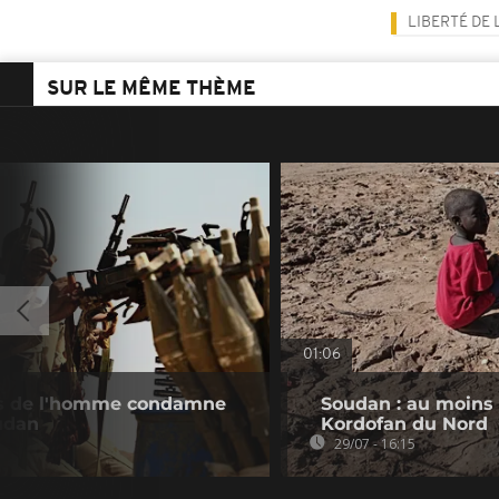
LIBERTÉ DE 
SUR LE MÊME THÈME
01:06
its de l'homme condamne
Soudan : au moins 
udan
Kordofan du Nord
29/07 - 16:15