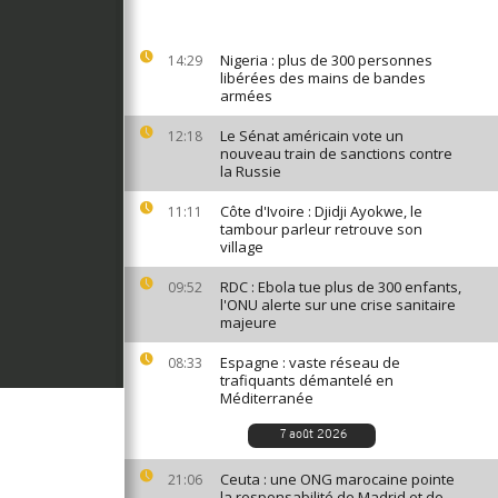
Nigeria : plus de 300 personnes
14:29
libérées des mains de bandes
armées
Le Sénat américain vote un
12:18
nouveau train de sanctions contre
la Russie
Côte d'Ivoire : Djidji Ayokwe, le
11:11
tambour parleur retrouve son
village
RDC : Ebola tue plus de 300 enfants,
09:52
l'ONU alerte sur une crise sanitaire
majeure
Espagne : vaste réseau de
08:33
trafiquants démantelé en
Méditerranée
7 août 2026
Ceuta : une ONG marocaine pointe
21:06
la responsabilité de Madrid et de