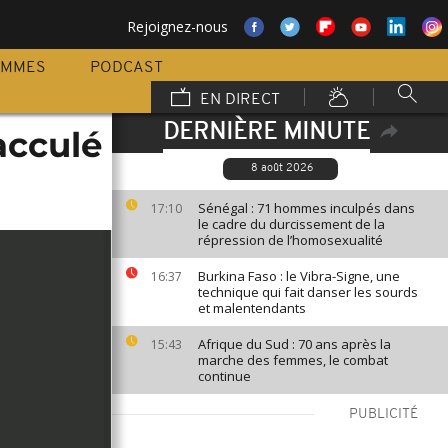
Rejoignez-nous
AMMES
PODCAST
EN DIRECT
DERNIÈRE MINUTE
acculé
8 août 2026
Sénégal : 71 hommes inculpés dans
17:10
le cadre du durcissement de la
répression de l’homosexualité
Burkina Faso : le Vibra-Signe, une
16:37
technique qui fait danser les sourds
et malentendants
Afrique du Sud : 70 ans après la
15:43
marche des femmes, le combat
continue
PUBLICITÉ