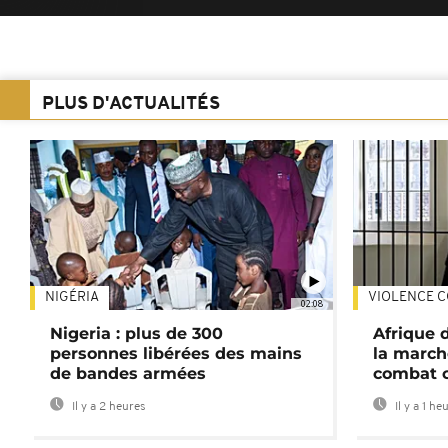
PLUS D'ACTUALITÉS
NIGÉRIA
VIOLENCE C
02:08
Nigeria : plus de 300
Afrique 
personnes libérées des mains
la march
de bandes armées
combat 
Il y a 2 heures
Il y a 1 he