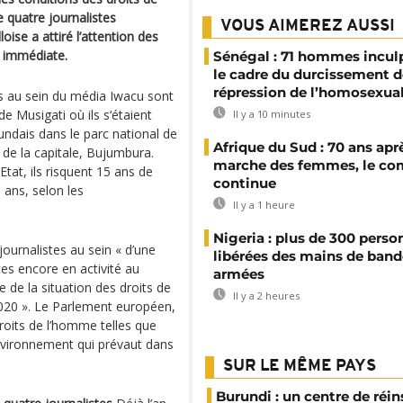
e quatre journalistes
VOUS AIMEREZ AUSSI
ise a attiré l’attention des
n immédiate.
Sénégal : 71 hommes incul
le cadre du durcissement d
répression de l’homosexual
 au sein du média Iwacu sont
de Musigati où ils s‘étaient
Il y a 10 minutes
undais dans le parc national de
Afrique du Sud : 70 ans aprè
 de la capitale, Bujumbura.
marche des femmes, le co
Etat, ils risquent 15 ans de
continue
q ans, selon les
Il y a 1 heure
Nigeria : plus de 300 perso
journalistes au sein « d’une
libérées des mains de band
es encore en activité au
armées
 de la situation des droits de
Il y a 2 heures
020 ». Le Parlement européen,
oits de l’homme telles que
environnement qui prévaut dans
SUR LE MÊME PAYS
Burundi : un centre de réin