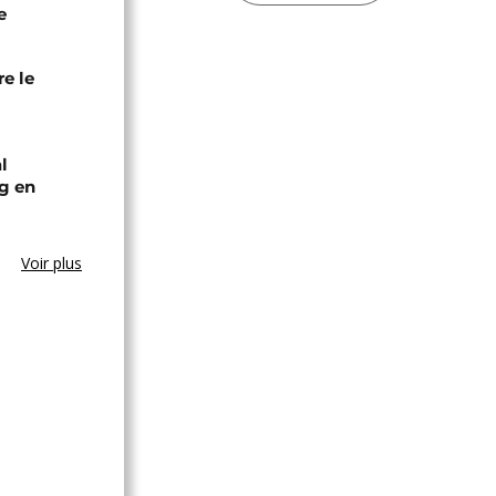
e
e le
l
g en
Voir plus