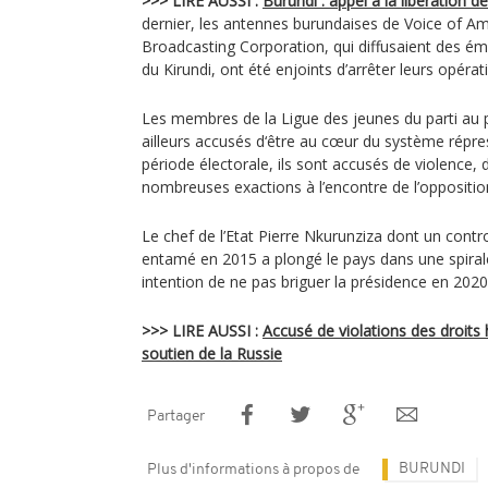
>>> LIRE AUSSI :
Burundi : appel à la libération d
dernier, les antennes burundaises de Voice of Ame
Broadcasting Corporation, qui diffusaient des ém
du Kirundi, ont été enjoints d’arrêter leurs opérat
Les membres de la Ligue des jeunes du parti au
ailleurs accusés d‘être au cœur du système répres
période électorale, ils sont accusés de violence, d
nombreuses exactions à l’encontre de l’oppositio
Le chef de l’Etat Pierre Nkurunziza dont un cont
entamé en 2015 a plongé le pays dans une spira
intention de ne pas briguer la présidence en 2020
>>> LIRE AUSSI :
Accusé de violations des droits 
soutien de la Russie
Partager
BURUNDI
Plus d'informations à propos de