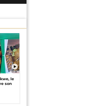
01:58
okwe, le
ve son