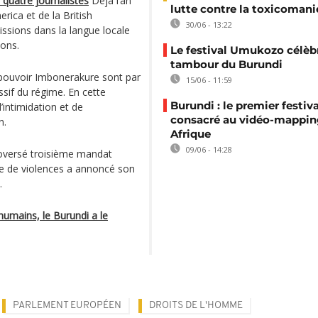
e quatre journalistes
Déjà l’an
lutte contre la toxicomani
rica et de la British
30/06 - 13:22
issions dans la langue locale
ions.
Le festival Umukozo célèbr
tambour du Burundi
 pouvoir Imbonerakure sont par
15/06 - 11:59
sif du régime. En cette
Burundi : le premier festiva
’intimidation et de
consacré au vidéo-mappin
n.
Afrique
09/06 - 14:28
roversé troisième mandat
le de violences a annoncé son
.
humains, le Burundi a le
PARLEMENT EUROPÉEN
DROITS DE L'HOMME