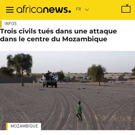
Passer
au
contenu
principal
INFOS
Trois civils tués dans une attaque
dans le centre du Mozambique
MOZAMBIQUE