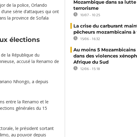
Mozambique dans sa lutte 
jor de la police, Orlando
terrorisme
d’une série d’attaques qui ont
10/07 - 10:25
dans la province de Sofala
La crise du carburant main
pêcheurs mozambicains à 
ux élections
15/06 - 16:32
Au moins 5 Mozambicains 
 de la République du
dans des violences xénop
mnieuse, accusé la Renamo de
Afrique du Sud
12/06 - 15:18
Mariano Nhongo, a depuis
ions entre la Renamo et le
lections générales du 15
torale, le président sortant
elimo, au pouvoir depuis