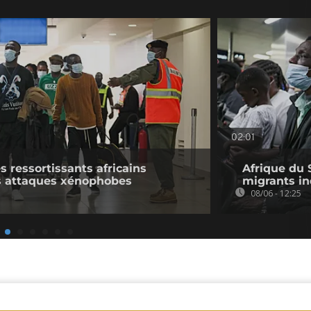
02:01
s ressortissants africains
Afrique du 
es attaques xénophobes
migrants in
08/06 - 12:25