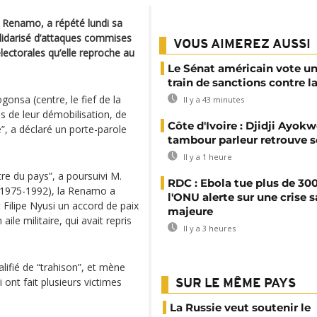
a Renamo, a répété lundi sa
lidarisé d’attaques commises
VOUS AIMEREZ AUSSI
lectorales qu’elle reproche au
Le Sénat américain vote u
train de sanctions contre l
onsa (centre, le fief de la
Il y a 43 minutes
s de leur démobilisation, de
Côte d'Ivoire : Djidji Ayokw
”, a déclaré un porte-parole
tambour parleur retrouve s
Il y a 1 heure
e du pays”, a poursuivi M.
RDC : Ebola tue plus de 300
e (1975-1992), la Renamo a
l'ONU alerte sur une crise s
 Filipe Nyusi un accord de paix
majeure
ile militaire, qui avait repris
Il y a 3 heures
alifié de “trahison”, et mène
 ont fait plusieurs victimes
SUR LE MÊME PAYS
La Russie veut soutenir le