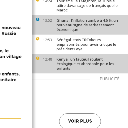
Tourisme : au Maghreb, la Tunisie
14:24
attire davantage de français que le
Maroc
Ghana : l’inflation tombe à 4,6 %, un
13:52
nouveau signe de redressement
n nouveau
économique
a Russie
Sénégal : trois TikTokeurs
12:53
emprisonnés pour avoir critiqué le
président Faye
e, le
on village
Kenya : un fauteuil roulant
12:48
écologique et abordable pour les
enfants
 enfants,
anitaire
PUBLICITÉ
VOIR PLUS