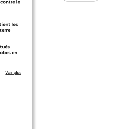
contre le
tient les
terre
tués
hobes en
Voir plus