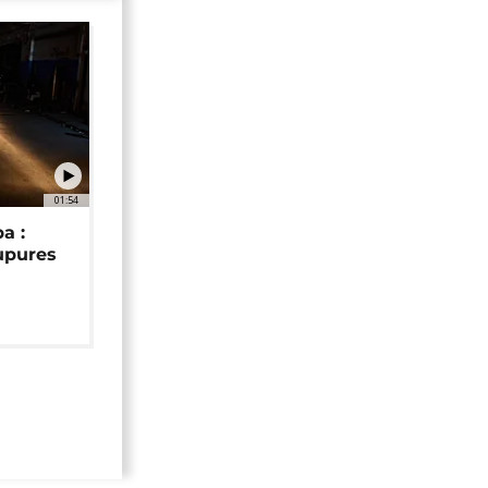
01:54
a :
upures