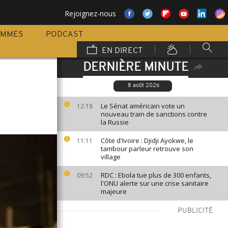
Rejoignez-nous
AMMES
PODCAST
EN DIRECT
DERNIÈRE MINUTE
8 août 2026
Le Sénat américain vote un
12:18
nouveau train de sanctions contre
la Russie
Côte d'Ivoire : Djidji Ayokwe, le
11:11
tambour parleur retrouve son
village
RDC : Ebola tue plus de 300 enfants,
09:52
l'ONU alerte sur une crise sanitaire
majeure
PUBLICITÉ