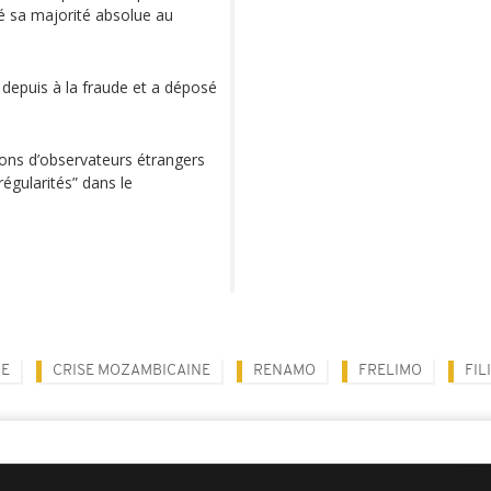
 sa majorité absolue au
depuis à la fraude et a déposé
ions d’observateurs étrangers
régularités” dans le
E
CRISE MOZAMBICAINE
RENAMO
FRELIMO
FIL