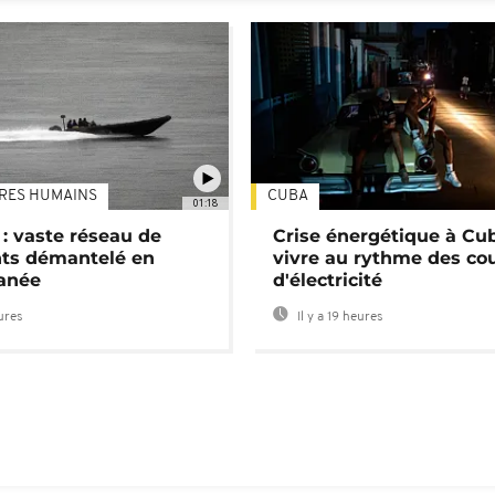
TRES HUMAINS
CUBA
01:18
: vaste réseau de
Crise énergétique à Cub
nts démantelé en
vivre au rythme des co
anée
d'électricité
eures
Il y a 19 heures