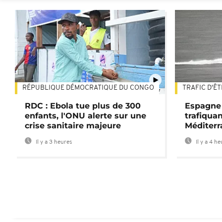
RÉPUBLIQUE DÉMOCRATIQUE DU CONGO
TRAFIC D'Ê
01:47
RDC : Ebola tue plus de 300
Espagne 
enfants, l'ONU alerte sur une
trafiqua
crise sanitaire majeure
Méditerr
Il y a 3 heures
Il y a 4 h