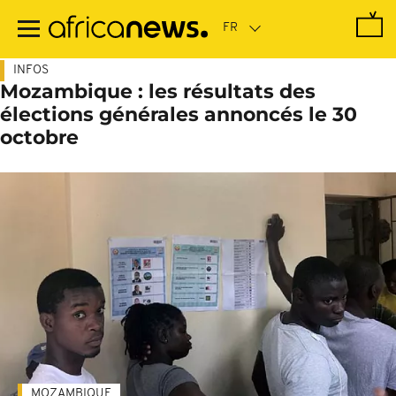
Passer
au
contenu
principal
INFOS
Mozambique : les résultats des
élections générales annoncés le 30
octobre
MOZAMBIQUE