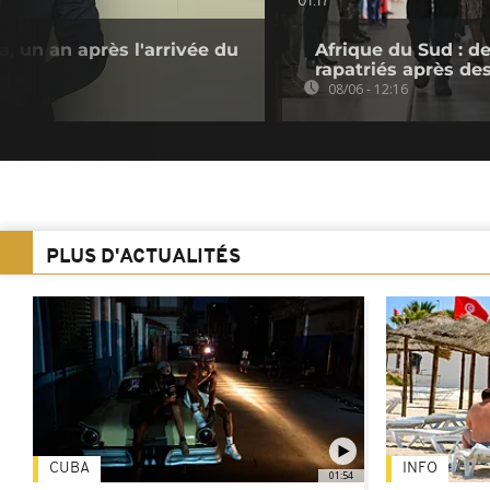
01:17
, un an après l'arrivée du
Afrique du Sud : de
rapatriés après d
08/06 - 12:16
PLUS D'ACTUALITÉS
CUBA
INFO
01:54