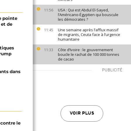
USA : Qui est Abdul El-Sayed,
11:56
l’Américano-Égyptien qui bouscule
 pointe
les démocrates ?
 et de
Une semaine après l’afflux massif
11:45
de migrants, Ceuta face à l’urgence
humanitaire
ptiques
Côte d’Ivoire : le gouvernement
11:33
Trump
boucle le rachat de 100 000 tonnes
de cacao
PUBLICITÉ
ants dans
VOIR PLUS
contre le