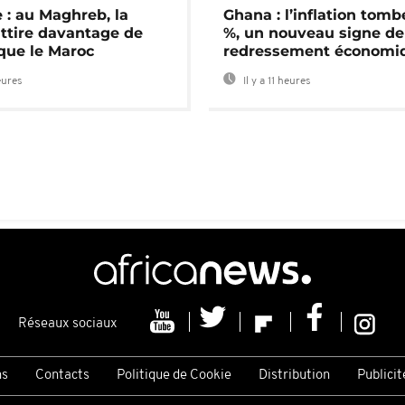
 : au Maghreb, la
Ghana : l’inflation tomb
attire davantage de
%, un nouveau signe de
 que le Maroc
redressement économi
eures
Il y a 11 heures
Réseaux sociaux
ns
Contacts
Politique de Cookie
Distribution
Publicit