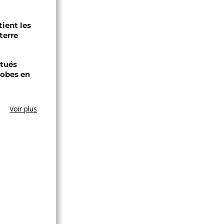
tient les
terre
tués
hobes en
Voir plus