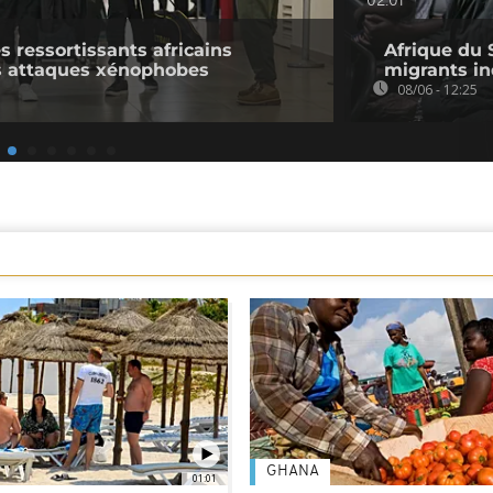
02:01
s ressortissants africains
Afrique du 
es attaques xénophobes
migrants in
08/06 - 12:25
GHANA
01:01