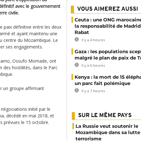
définitif avec le gouvernement
VOUS AIMEREZ AUSSI
re civile.
Ceuta : une ONG marocaine
la responsabilité de Madrid
e paix définitive entre les deux
Rabat
sarmé et ayant maintenu une
du centre du Mozambique. Le
Il y a 4 heures
cter ses engagements.
Gaza : les populations sce
malgré le plan de paix de 
a Renamo, Ossufo Momade, ont
Il y a 6 heures
n des hostilités, dans le Parc
mbique.
Kenya : la mort de 15 éléph
un parc fait polémique
r un groupe affirmant
Il y a 7 heures
égociations initié par le
ma, décédé en mai 2018, et
SUR LE MÊME PAYS
es prévues le 15 octobre.
La Russie veut soutenir le
Mozambique dans sa lutte 
terrorisme