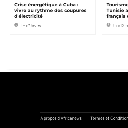
Crise énergétique à Cuba :
Tourisme
vivre au rythme des coupures
Tunisie 
d'électricité
français
Il y a 7 heures
Il y a 10 h
A propos d'Africanews
Termes et Conditio