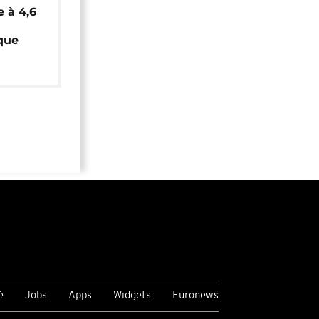
e à 4,6
que
é
Jobs
Apps
Widgets
Euronews