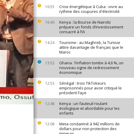
Crise énergétique à Cuba : vivre au
16:55
rythme des coupures d'électricité
Kenya : la Bourse de Nairobi
16:40
prépare un fonds d’investissement
consacré à l’IA
Tourisme : au Maghreb, la Tunisie
14:24
attire davantage de français que le
Maroc
Ghana : l’inflation tombe à 4,6 %, un
13:52
nouveau signe de redressement
économique
Sénégal : trois TikTokeurs
12:53
emprisonnés pour avoir critiqué le
président Faye
Kenya : un fauteuil roulant
12:48
écologique et abordable pour les
enfants
Meta condamné à 942 millions de
12:08
dollars pour non protection des
mineurs