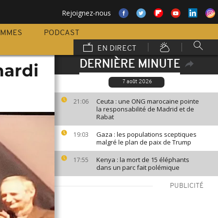
Rejoignez-nous
AMMES
PODCAST
EN DIRECT
DERNIÈRE MINUTE
mardi
7 août 2026
Ceuta : une ONG marocaine pointe
21:06
la responsabilité de Madrid et de
Rabat
Gaza : les populations sceptiques
19:03
malgré le plan de paix de Trump
Kenya : la mort de 15 éléphants
17:55
dans un parc fait polémique
PUBLICITÉ