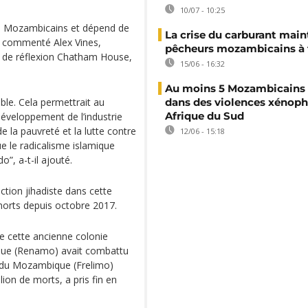
10/07 - 10:25
des Mozambicains et dépend de
La crise du carburant main
 a commenté Alex Vines,
pêcheurs mozambicains à 
t de réflexion Chatham House,
15/06 - 16:32
Au moins 5 Mozambicains 
able. Cela permettrait au
dans des violences xénop
Afrique du Sud
éveloppement de l’industrie
de la pauvreté et la lutte contre
12/06 - 15:18
ue le radicalisme islamique
”, a-t-il ajouté.
tion jihadiste dans cette
 morts depuis octobre 2017.
e cette ancienne colonie
ique (Renamo) avait combattu
n du Mozambique (Frelimo)
llion de morts, a pris fin en