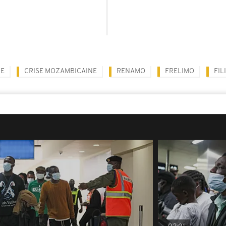
E
CRISE MOZAMBICAINE
RENAMO
FRELIMO
FIL