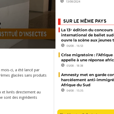
13/08/2024
SUR LE MÊME PAYS
La 13ᵉ édition du concours
international de ballet sud
ouvre la scène aux jeunes 
06/08 - 16:53
Crise migratoire : l’Afriqu
appelle à une réponse afri
05/08 - 18:38
 mois-ci, a été lancé par
Amnesty met en garde con
crèmes glacées sans produits
harcèlement anti-immigré
Afrique du Sud
04/08 - 15:35
 et livrés directement au
ne sont des ingrédients