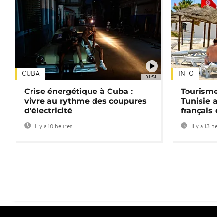
CUBA
INFO
01:54
Crise énergétique à Cuba :
Tourisme
vivre au rythme des coupures
Tunisie 
d'électricité
français
Il y a 10 heures
Il y a 13 h