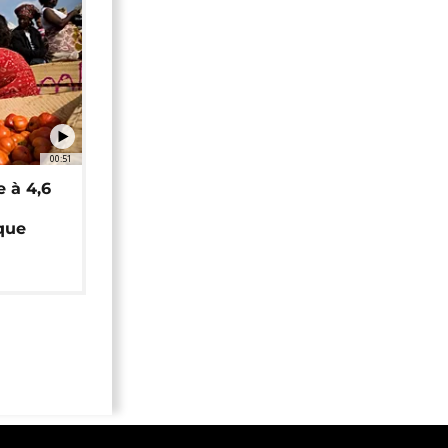
00:51
e à 4,6
que