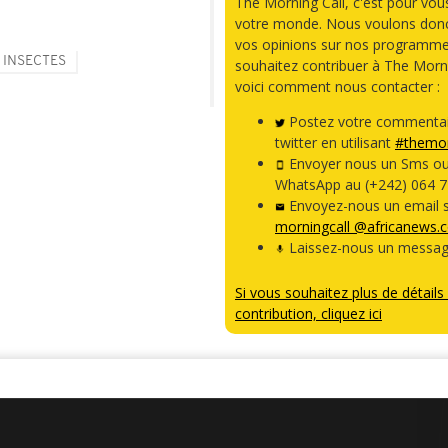
The Morning Call, c'est pour vou
votre monde. Nous voulons donc
vos opinions sur nos programme
INSECTES
souhaitez contribuer à The Morni
voici comment nous contacter :
Postez votre commentai
twitter en utilisant
#themor
Envoyer nous un Sms o
WhatsApp au (+242) 064 7
Envoyez-nous un email s
morningcall @africanews.
Laissez-nous un messag
Si vous souhaitez plus de détails 
contribution, cliquez ici