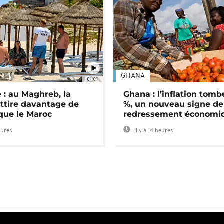
GHANA
01:01
 : au Maghreb, la
Ghana : l’inflation tomb
attire davantage de
%, un nouveau signe de
 que le Maroc
redressement économi
eures
Il y a 14 heures