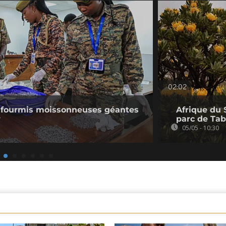
02:02
de fourmis moissonneuses géantes
Afrique du 
r
parc de Ta
05/05 - 10:30