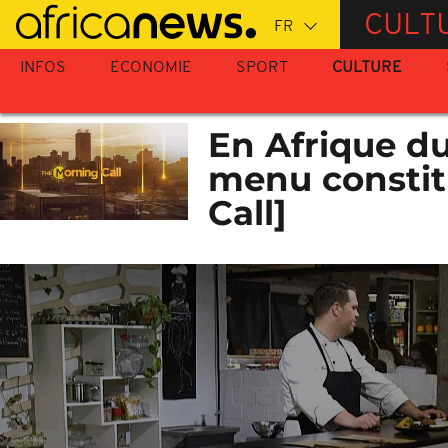
Passer
CULT
au
contenu
INFOS
ECONOMIE
SPORT
CULTURE
principal
En Afrique d
menu constit
Call]