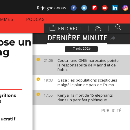
Rejoignez-nous
AMMES
PODCAST
EN DIRECT
DERNIÈRE MINUTE
ose un
ng
7 août 2026
Ceuta : une ONG marocaine pointe
21:06
la responsabilité de Madrid et de
Rabat
Gaza : les populations sceptiques
19:03
malgré le plan de paix de Trump
grillons
Kenya : la mort de 15 éléphants
17:55
dans un parc fait polémique
s
PUBLICITÉ
lucratif