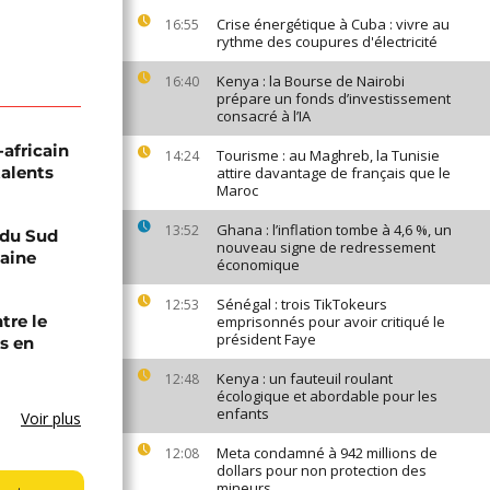
Crise énergétique à Cuba : vivre au
16:55
rythme des coupures d'électricité
Kenya : la Bourse de Nairobi
16:40
prépare un fonds d’investissement
consacré à l’IA
-africain
Tourisme : au Maghreb, la Tunisie
14:24
talents
attire davantage de français que le
Maroc
Ghana : l’inflation tombe à 4,6 %, un
13:52
e du Sud
nouveau signe de redressement
caine
économique
Sénégal : trois TikTokeurs
12:53
tre le
emprisonnés pour avoir critiqué le
président Faye
s en
Kenya : un fauteuil roulant
12:48
écologique et abordable pour les
enfants
Voir plus
Meta condamné à 942 millions de
12:08
dollars pour non protection des
mineurs