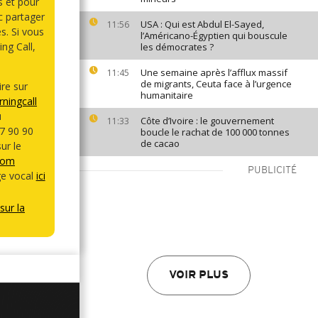
s et pour
 partager
USA : Qui est Abdul El-Sayed,
11:56
s. Si vous
l’Américano-Égyptien qui bouscule
ng Call,
les démocrates ?
Une semaine après l’afflux massif
11:45
de migrants, Ceuta face à l’urgence
re sur
humanitaire
ningcall
u
Côte d’Ivoire : le gouvernement
11:33
7 90 90
boucle le rachat de 100 000 tonnes
de cacao
ur le
com
PUBLICITÉ
e vocal
ici
sur la
VOIR PLUS