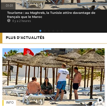
01:01
Tourisme : au Maghreb, la Tunisie attire davantage de
français que le Maroc
Il y a 2 heures
PLUS D'ACTUALITÉS
INFO
01:01