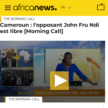
Passer
au
contenu
principal
THE MORNING CALL
Cameroun : l'opposant John Fru Ndi
est libre [Morning Call]
THE MORNING CALL