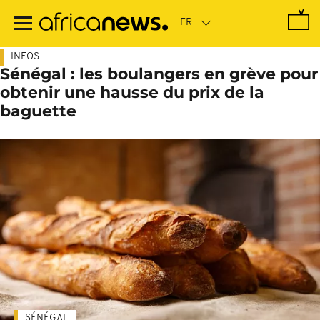
Passer
au
contenu
principal
INFOS
Sénégal : les boulangers en grève pour
obtenir une hausse du prix de la
baguette
SÉNÉGAL