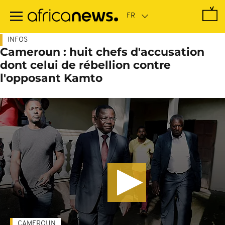
Passer
au
contenu
principal
INFOS
Cameroun : huit chefs d'accusation
dont celui de rébellion contre
l'opposant Kamto
CAMEROUN