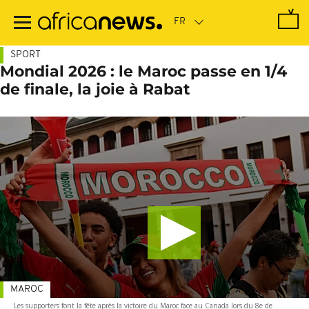
Passer
au
contenu
principal
SPORT
Mondial 2026 : le Maroc passe en 1/4
de finale, la joie à Rabat
MAROC
Les supporters font la fête après la victoire du Maroc face au Canada lors du 8e de