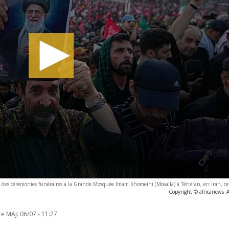
des cérémonies funéraires à la Grande Mosquée Imam Khomeini (Mosalla) à Téhéran, en Iran, ce 
Copyright © africanews
A
re MAJ:
06/07 - 11:27