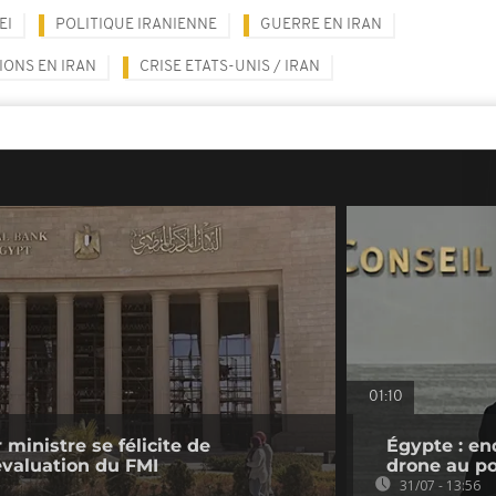
EI
POLITIQUE IRANIENNE
GUERRE EN IRAN
IONS EN IRAN
CRISE ETATS-UNIS / IRAN
01:10
 ministre se félicite de
Égypte : en
évaluation du FMI
drone au po
31/07 - 13:56