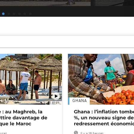
GHANA
01:01
 : au Maghreb, la
Ghana : l’inflation tomb
attire davantage de
%, un nouveau signe de
 que le Maroc
redressement économi
eures
Il y a 18 heures