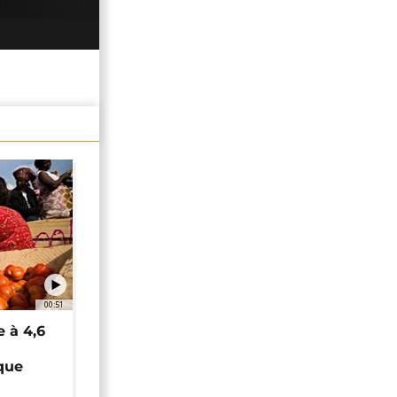
00:51
e à 4,6
que