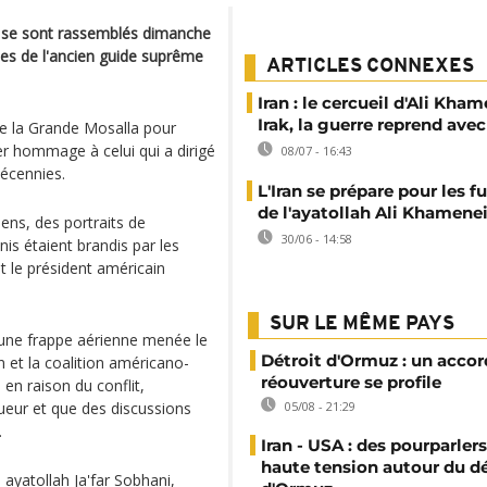
ir se sont rassemblés dimanche
les de l'ancien guide suprême
ARTICLES CONNEXES
Iran : le cercueil d'Ali Kha
Irak, la guerre reprend ave
de la Grande Mosalla pour
ier hommage à celui qui a dirigé
08/07 - 16:43
décennies.
L'Iran se prépare pour les fu
de l'ayatollah Ali Khamene
ens, des portraits de
30/06 - 14:58
is étaient brandis par les
t le président américain
SUR LE MÊME PAYS
'une frappe aérienne menée le
Détroit d'Ormuz : un accor
an et la coalition américano-
réouverture se profile
 en raison du conflit,
gueur et que des discussions
05/08 - 21:29
.
Iran - USA : des pourparler
haute tension autour du dé
 ayatollah Ja'far Sobhani,