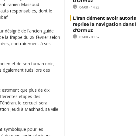
d'Ormuz
dent iranien Massoud
04/08 - 14:23
hauts responsables, dont le
baf.
L'Iran dément avoir autoris
reprise la navigation dans 
d'Ormuz
r désigné de l'ancien guide
de la frappe du 28 février selon
03/08 - 09:57
raires, contrairement à ses
anien et de son turban noir,
s également tués lors des
t estiment que plus de dix
ifférentes étapes des
Téhéran, le cercueil sera
tion jeudi à Mashhad, sa ville
t symbolique pour les
ité du pays après plusieurs