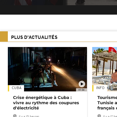
PLUS D'ACTUALITÉS
CUBA
INFO
01:54
Crise énergétique à Cuba :
Tourisme
vivre au rythme des coupures
Tunisie 
d'électricité
français
Il y a 15 heures
Il y a 17 h