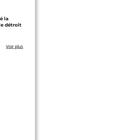
é la
le détroit
Voir plus