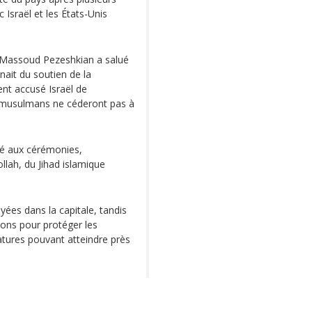
 Israël et les États-Unis
 Massoud Pezeshkian a salué
nait du soutien de la
ent accusé Israël de
es musulmans ne céderont pas à
ipé aux cérémonies,
ah, du Jihad islamique
ées dans la capitale, tandis
ions pour protéger les
atures pouvant atteindre près