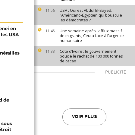
USA : Qui est Abdul El-Sayed,
11:56
l’Américano-Égyptien qui bouscule
les démocrates ?
menei en
Une semaine après l’afflux massif
11:45
c les USA
de migrants, Ceuta face à l’urgence
humanitaire
Côte d’Ivoire : le gouvernement
11:33
nérailles
boucle le rachat de 100 000 tonnes
i
de cacao
PUBLICITÉ
d de
VOIR PLUS
s sous
troit