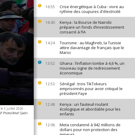
Crise énergétique à Cuba : vivre au
16:55
rythme des coupures d'électricité
Kenya : la Bourse de Nairobi
16:40
prépare un fonds d’investissement
consacré à l’IA
Tourisme : au Maghreb, la Tunisie
14:24
attire davantage de français que le
Maroc
Ghana : l’inflation tombe à 4,6 %, un
13:52
nouveau signe de redressement
économique
Sénégal : trois TikTokeurs
12:53
emprisonnés pour avoir critiqué le
président Faye
Kenya : un fauteuil roulant
12:48
le 5 juillet 2026
-
écologique et abordable pour les
P Photo/Altaf Qadri
enfants
Meta condamné à 942 millions de
12:08
dollars pour non protection des
mineurs