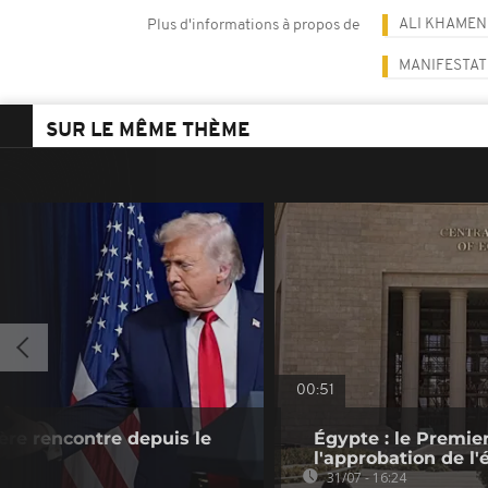
ALI KHAMEN
Plus d'informations à propos de
MANIFESTAT
SUR LE MÊME THÈME
00:51
re rencontre depuis le
Égypte : le Premier
l'approbation de l'
31/07 - 16:24