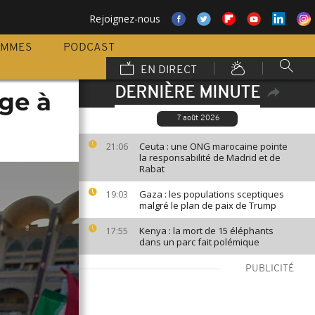
Rejoignez-nous
AMMES
PODCAST
EN DIRECT
DERNIÈRE MINUTE
ge à
7 août 2026
Ceuta : une ONG marocaine pointe
21:06
la responsabilité de Madrid et de
Rabat
Gaza : les populations sceptiques
19:03
malgré le plan de paix de Trump
Kenya : la mort de 15 éléphants
17:55
dans un parc fait polémique
PUBLICITÉ