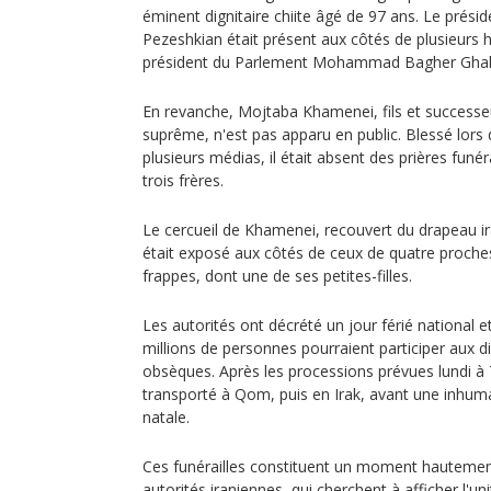
éminent dignitaire chiite âgé de 97 ans. Le prési
Pezeshkian était présent aux côtés de plusieurs 
président du Parlement Mohammad Bagher Ghali
En revanche, Mojtaba Khamenei, fils et successeu
suprême, n'est pas apparu en public. Blessé lors 
plusieurs médias, il était absent des prières funé
trois frères.
Le cercueil de Khamenei, recouvert du drapeau ir
était exposé aux côtés de ceux de quatre proche
frappes, dont une de ses petites-filles.
Les autorités ont décrété un jour férié national e
millions de personnes pourraient participer aux d
obsèques. Après les processions prévues lundi à 
transporté à Qom, puis en Irak, avant une inhuma
natale.
Ces funérailles constituent un moment hautemen
autorités iraniennes, qui cherchent à afficher l'un