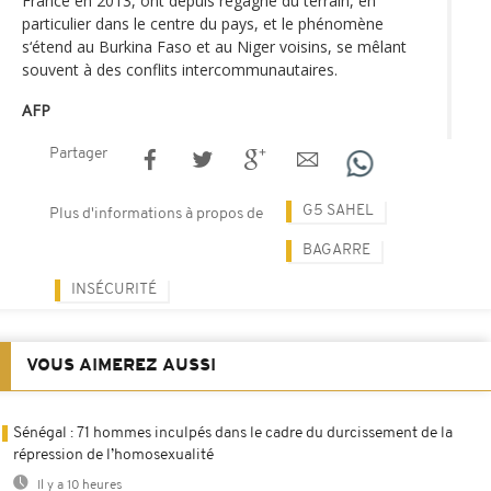
France en 2013, ont depuis regagné du terrain, en
particulier dans le centre du pays, et le phénomène
s‘étend au Burkina Faso et au Niger voisins, se mêlant
souvent à des conflits intercommunautaires.
AFP
Partager
G5 SAHEL
Plus d'informations à propos de
BAGARRE
INSÉCURITÉ
VOUS AIMEREZ AUSSI
Sénégal : 71 hommes inculpés dans le cadre du durcissement de la
répression de l’homosexualité
Il y a 10 heures