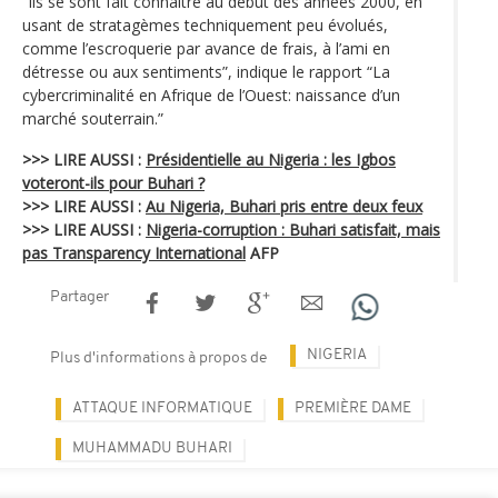
“Ils se sont fait connaître au début des années 2000, en
usant de stratagèmes techniquement peu évolués,
comme l’escroquerie par avance de frais, à l’ami en
détresse ou aux sentiments”, indique le rapport “La
cybercriminalité en Afrique de l’Ouest: naissance d’un
marché souterrain.”
>>> LIRE AUSSI :
Présidentielle au Nigeria : les Igbos
voteront-ils pour Buhari ?
>>> LIRE AUSSI :
Au Nigeria, Buhari pris entre deux feux
>>> LIRE AUSSI :
Nigeria-corruption : Buhari satisfait, mais
pas Transparency International
AFP
Partager
NIGERIA
Plus d'informations à propos de
ATTAQUE INFORMATIQUE
PREMIÈRE DAME
MUHAMMADU BUHARI