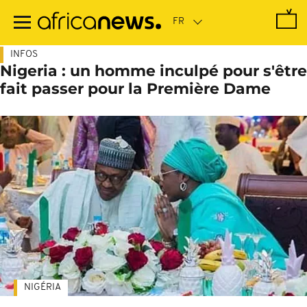
Passer
au
contenu
principal
INFOS
Nigeria : un homme inculpé pour s'être
fait passer pour la Première Dame
NIGÉRIA