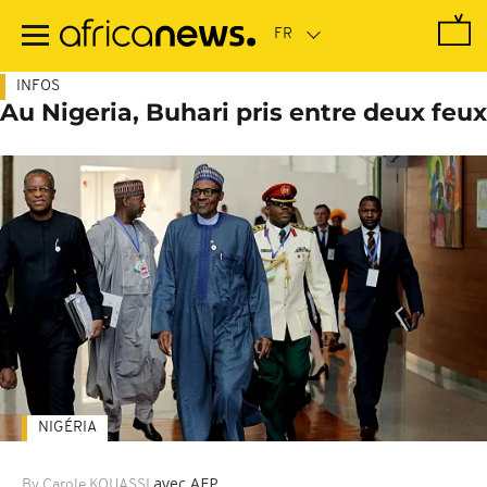
Passer
au
contenu
principal
INFOS
Au Nigeria, Buhari pris entre deux feux
NIGÉRIA
avec AFP
By Carole KOUASSI