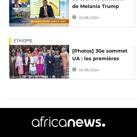
de Melania Trump
[The Morning Call]
13/08/2024
ETHIOPIE
[Photos] 30e sommet
UA : les premières
dames parlent du Sida
13/08/2024