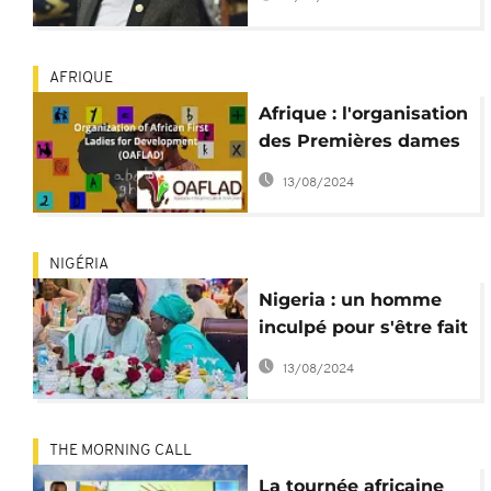
se rend à la police
AFRIQUE
Afrique : l'organisation
des Premières dames
étend son action au-
13/08/2024
delà du VIH/Sida
NIGÉRIA
Nigeria : un homme
inculpé pour s'être fait
passer pour la
13/08/2024
Première Dame
THE MORNING CALL
La tournée africaine