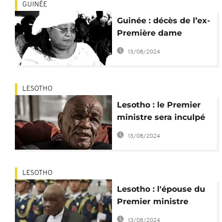
GUINÉE
Guinée : décès de l’ex-
Première dame
Henriette Conté
13/08/2024
LESOTHO
Lesotho : le Premier
ministre sera inculpé
vendredi pour le
13/08/2024
meurtre de sa
précédente épouse
LESOTHO
Lesotho : l'épouse du
Premier ministre
"accusée de meurtre",
13/08/2024