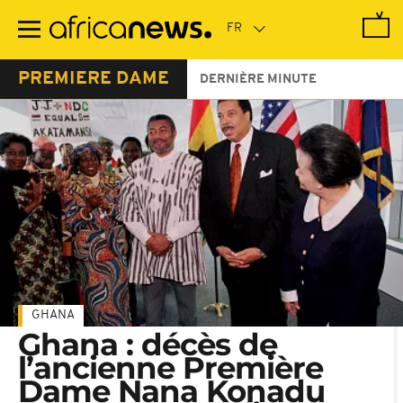
Passer
au
contenu
principal
PREMIERE DAME
DERNIÈRE MINUTE
GHANA
Ghana : décès de
l’ancienne Première
Dame Nana Konadu