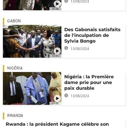
13/08/2024
01:28
GABON
Des Gabonais satisfaits
de l'inculpation de
Sylvia Bongo
13/08/2024
01:05
NIGÉRIA
Nigéria : la Première
dame prie pour une
paix durable
13/08/2024
01:00
RWANDA
Rwanda : la président Kagame célèbre son