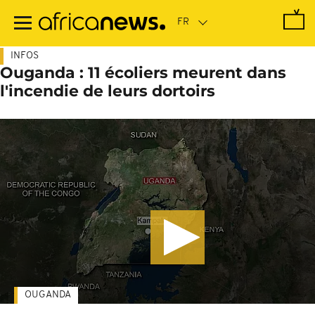
Passer
au
contenu
principal
INFOS
Ouganda : 11 écoliers meurent dans
l'incendie de leurs dortoirs
OUGANDA