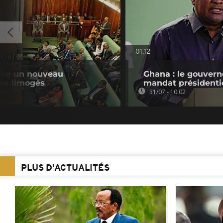
01:12
me un nouveau
Ghana : le gouvern
es limogés
mandat présidenti
31/07 - 10:02
PLUS D'ACTUALITÉS