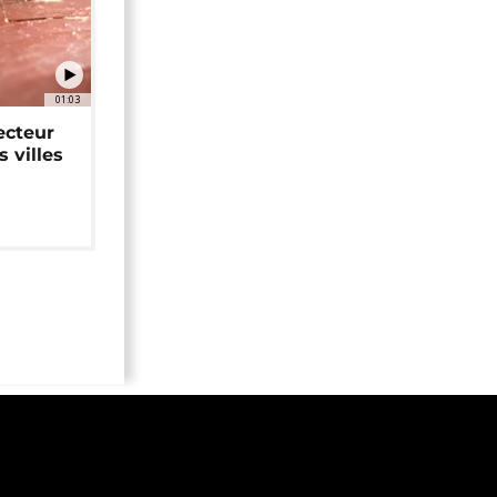
01:03
ecteur
 villes