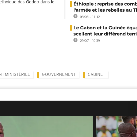
 ethnique des Gedeo dans le
Éthiopie : reprise des com
l'armée et les rebelles au T
03/08 - 11:12
Le Gabon et la Guinée équa
scellent leur différend terri
29/07 - 10:39
T MINISTÉRIEL
GOUVERNEMENT
CABINET