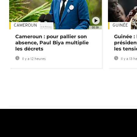
CAMEROUN
GUINÉE
00:59
Cameroun : pour pallier son
Guinée :
absence, Paul Biya multiplie
préside
les décrets
les tensi
Il y a 12 heures
Il y a 13 h