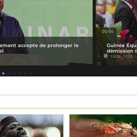
00:56
ement accepte de prolonger le
Guinée Équa
el
démission c
18/06 - 11:55