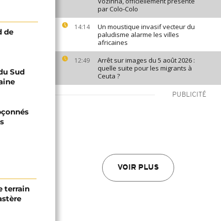
Vozinha, officiellement présenté
par Colo-Colo
Un moustique invasif vecteur du
14:14
d de
paludisme alarme les villes
africaines
Arrêt sur images du 5 août 2026 :
12:49
quelle suite pour les migrants à
 du Sud
Ceuta ?
aine
PUBLICITÉ
upçonnés
ts
VOIR PLUS
 terrain
astère