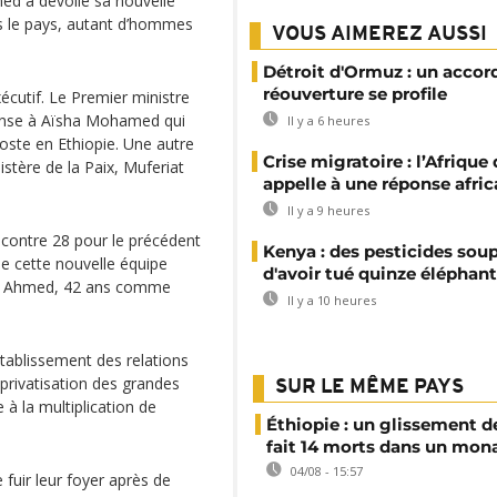
ed a dévoilé sa nouvelle
ns le pays, autant d’hommes
VOUS AIMEREZ AUSSI
Détroit d'Ormuz : un accor
réouverture se profile
xécutif. Le Premier ministre
éfense à Aïsha Mohamed qui
Il y a 6 heures
oste en Ethiopie. Une autre
Crise migratoire : l’Afrique
stère de la Paix, Muferiat
appelle à une réponse afric
Il y a 9 heures
ontre 28 pour le précédent
Kenya : des pesticides so
e cette nouvelle équipe
d'avoir tué quinze éléphan
Abiy Ahmed, 42 ans comme
Il y a 10 heures
établissement des relations
 privatisation des grandes
SUR LE MÊME PAYS
e à la multiplication de
Éthiopie : un glissement de
fait 14 morts dans un mon
04/08 - 15:57
 fuir leur foyer après de