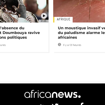
AFRIQUE
01:05
 l'absence du
Un moustique invasif v
nt Doumbouya ravive
du paludisme alarme les
ons politiques
africaines
eures
Il y a 13 heures