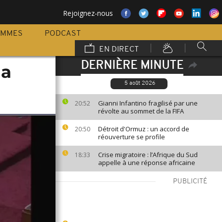
Rejoignez-nous
AMMES
PODCAST
EN DIRECT
DERNIÈRE MINUTE
la
5 août 2026
Gianni Infantino fragilisé par une
20:52
révolte au sommet de la FIFA
Détroit d'Ormuz : un accord de
20:50
réouverture se profile
Crise migratoire : l’Afrique du Sud
18:33
appelle à une réponse africaine
PUBLICITÉ