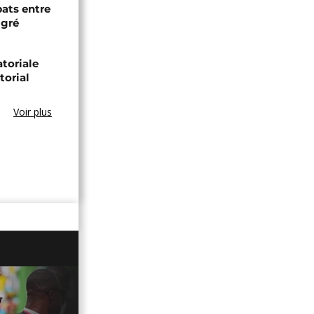
bats entre
igré
toriale
torial
Voir plus