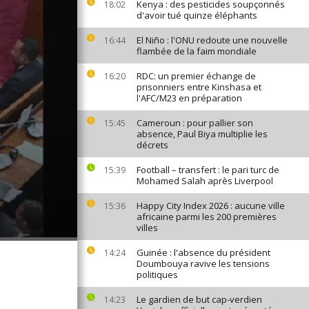
Kenya : des pesticides soupçonnés
18:02
d'avoir tué quinze éléphants
El Niño : l'ONU redoute une nouvelle
16:44
flambée de la faim mondiale
RDC: un premier échange de
16:20
prisonniers entre Kinshasa et
l'AFC/M23 en préparation
Cameroun : pour pallier son
15:45
absence, Paul Biya multiplie les
décrets
Football – transfert : le pari turc de
15:39
Mohamed Salah après Liverpool
Happy City Index 2026 : aucune ville
15:36
africaine parmi les 200 premières
villes
Guinée : l'absence du président
14:24
Doumbouya ravive les tensions
politiques
Le gardien de but cap-verdien
14:23