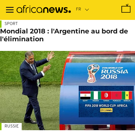
Passer
au
contenu
principal
SPORT
Mondial 2018 : l'Argentine au bord de
l'élimination
RUSSIE