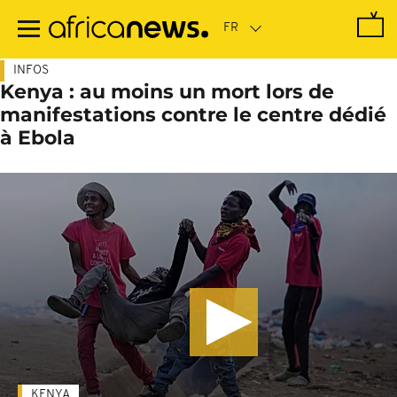
Passer
au
contenu
principal
INFOS
Kenya : au moins un mort lors de
manifestations contre le centre dédié
à Ebola
KENYA