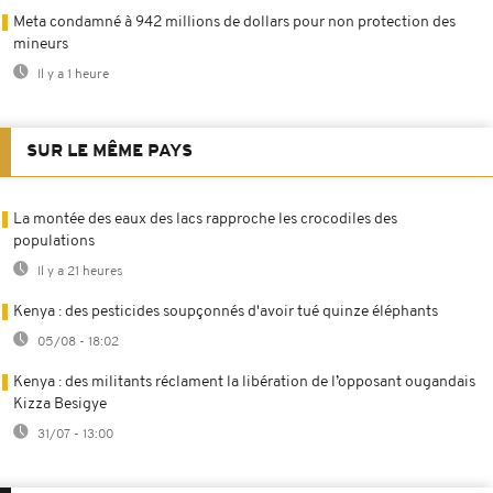
Meta condamné à 942 millions de dollars pour non protection des
mineurs
Il y a 1 heure
SUR LE MÊME PAYS
La montée des eaux des lacs rapproche les crocodiles des
populations
Il y a 21 heures
Kenya : des pesticides soupçonnés d'avoir tué quinze éléphants
05/08 - 18:02
Kenya : des militants réclament la libération de l’opposant ougandais
Kizza Besigye
31/07 - 13:00