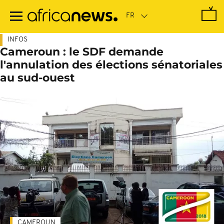
Passer
au
contenu
principal
INFOS
Cameroun : le SDF demande
l'annulation des élections sénatoriales
au sud-ouest
CAMEROUN