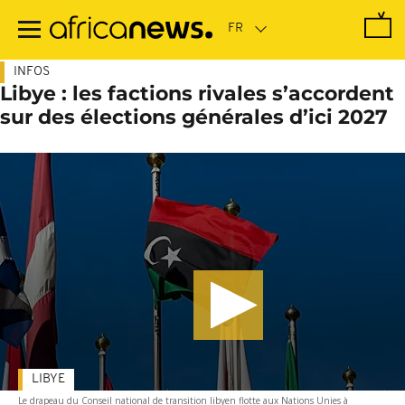
Passer
au
contenu
principal
INFOS
Libye : les factions rivales s’accordent
sur des élections générales d’ici 2027
LIBYE
Le drapeau du Conseil national de transition libyen flotte aux Nations Unies à