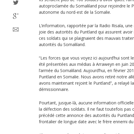
autoproclamée du Somaliland pour rejoindre le P
autonome du nord-est de la Somalie.
L’information, rapportée par la Radio Risala, une 
joie des autorités du Puntland qui assurent avoir
ces soldats qui se plaignaient des mauvais traitem
autorités du Somaliland.
“Les forces que vous voyez ici aujourd’hui sont 
été présentées aux médias à Arraweyn en juin 200
l’armée du Somaliland. Aujourd’hui, en février 201
Puntland en Somalie. Nous avons retiré notre al
avons maintenant rejoint le Puntland”, a relayé la
démissionnaire.
Pourtant, jusque-là, aucune information officiel
la défection des soldats. Il ne faut toutefois pas 
précédé cette annonce des autorités du Puntland
frontalier de longue date avec le frère ennemi du