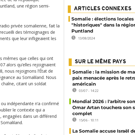
untland, une région semi-
ARTICLES CONNEXES
Somalie : élections locales
"historiques" dans la régio
radio privée somalienne, fait la
Puntland
 recueilli des témoignages de
ents que leur infligeaient les
13/08/2024
les mêmes que celles qui ont
SUR LE MÊME PAYS
7 alors qu’elles rejoignaient
8, nous rejoignons l‘État de
Somalie : la mission de ma
légeance au Somaliland. Nous
paix menacée après le retr
 chaîne, citant un soldat
américain
03/07 - 14:22
Mondial 2026 : l'arbitre so
le ou indépendante n’a confirmé
Omar Artan touchera son s
oublier le contexte qui a
complet
, engagées dans un différend
15/06 - 10:11
 Somaliland.
La Somalie accuse Israël de