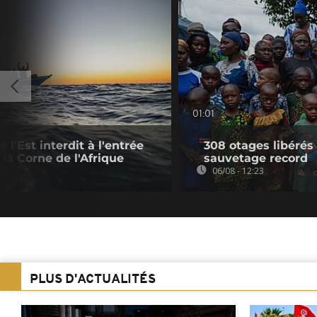
01:01
l'Est interdit à l'entrée
308 otages libérés
la Corne de l'Afrique
sauvetage record
06/08 - 12:23
PLUS D'ACTUALITÉS