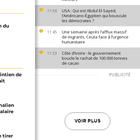
USA : Qui est Abdul El-Sayed,
11:56
l’Américano-Égyptien qui bouscule
les démocrates ?
n du
Une semaine après l’afflux massif
11:45
de migrants, Ceuta face à l’urgence
humanitaire
Côte d’Ivoire : le gouvernement
11:33
boucle le rachat de 100 000 tonnes
de cacao
intien de
PUBLICITÉ
ait
malien
alaire
VOIR PLUS
 tirer