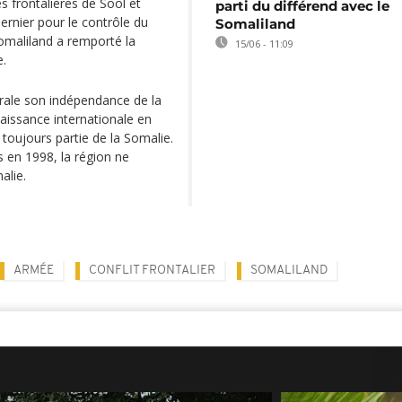
s frontalières de Sool et
parti du différend avec le
ernier pour le contrôle du
Somaliland
Somaliland a remporté la
15/06 - 11:09
e.
érale son indépendance de la
aissance internationale en
t toujours partie de la Somalie.
 en 1998, la région ne
alie.
ARMÉE
CONFLIT FRONTALIER
SOMALILAND