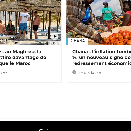
GHANA
01:01
 : au Maghreb, la
Ghana : l’inflation tomb
attire davantage de
%, un nouveau signe de
 que le Maroc
redressement économi
eures
Il y a 15 heures