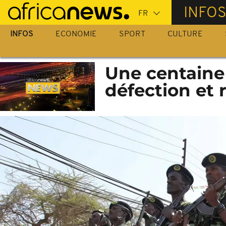
Passer
INFO
au
contenu
INFOS
ECONOMIE
SPORT
CULTURE
principal
Une centaine
défection et 