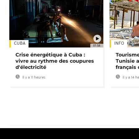
CUBA
INFO
01:54
Crise énergétique à Cuba :
Tourisme
vivre au rythme des coupures
Tunisie 
d'électricité
français
Il y a 11 heures
Il y a 14 h