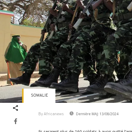
SOMALIE
Dernière MAJ:
13/08/2024
By Africanews
Ils seraient plus de 160 soldats à avoir quitté l’