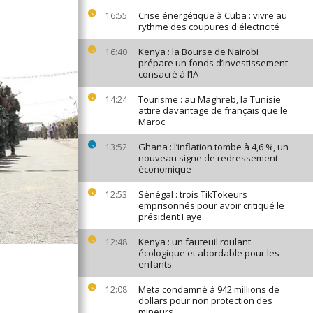
Crise énergétique à Cuba : vivre au
16:55
rythme des coupures d'électricité
Kenya : la Bourse de Nairobi
16:40
prépare un fonds d’investissement
consacré à l’IA
Tourisme : au Maghreb, la Tunisie
14:24
attire davantage de français que le
Maroc
Ghana : l’inflation tombe à 4,6 %, un
13:52
nouveau signe de redressement
économique
Sénégal : trois TikTokeurs
12:53
emprisonnés pour avoir critiqué le
président Faye
Kenya : un fauteuil roulant
12:48
écologique et abordable pour les
enfants
Meta condamné à 942 millions de
12:08
dollars pour non protection des
mineurs