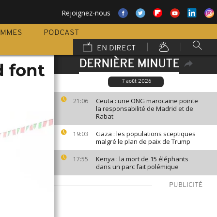
Rejoignez-nous
AMMES
PODCAST
EN DIRECT
DERNIÈRE MINUTE
d font
7 août 2026
Ceuta : une ONG marocaine pointe
21:06
la responsabilité de Madrid et de
Rabat
Gaza : les populations sceptiques
19:03
malgré le plan de paix de Trump
Kenya : la mort de 15 éléphants
17:55
dans un parc fait polémique
PUBLICITÉ