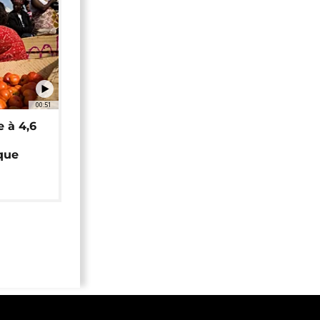
00:51
e à 4,6
que