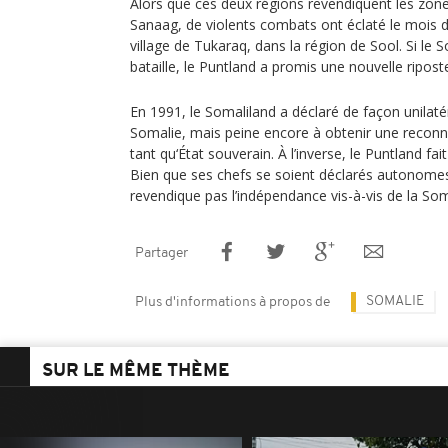
Alors que ces deux régions revendiquent les zone
Sanaag, de violents combats ont éclaté le mois d
village de Tukaraq, dans la région de Sool. Si le 
bataille, le Puntland a promis une nouvelle ripost
En 1991, le Somaliland a déclaré de façon unilat
Somalie, mais peine encore à obtenir une reconn
tant qu‘État souverain. À l’inverse, le Puntland fai
Bien que ses chefs se soient déclarés autonomes
revendique pas l’indépendance vis-à-vis de la Som
Partager
SOMALIE
Plus d'informations à propos de
SUR LE MÊME THÈME