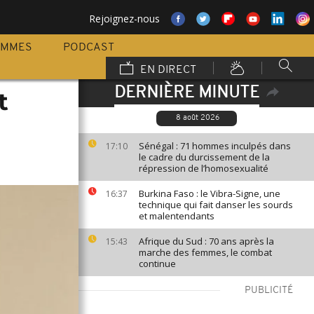
Rejoignez-nous
AMMES
PODCAST
EN DIRECT
DERNIÈRE MINUTE
t
8 août 2026
Sénégal : 71 hommes inculpés dans
17:10
le cadre du durcissement de la
répression de l’homosexualité
Burkina Faso : le Vibra-Signe, une
16:37
technique qui fait danser les sourds
et malentendants
Afrique du Sud : 70 ans après la
15:43
marche des femmes, le combat
continue
PUBLICITÉ