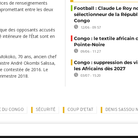
rvices de renseignements
Football : Claude Le Roy
mpromettant entre les deux
sélectionneur de la Répub
Congo
12/06 - 09:57
rs que des opposants accusés
é intérieure de l’État sont en
Congo : le textile africain 
Pointe-Noire
09/06 - 11:27
 Mokoko, 70 ans, ancien chef
Congo : suppression des vi
nistre André Okombi Salissa,
les Africains dès 2027
le contestée de 2016. Le
03/07 - 15:20
rimestre 2018.
E DU CONGO
SÉCURITÉ
COUP D'ETAT
DENIS SASSOU 