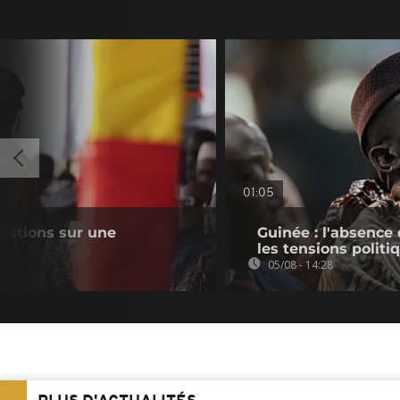
01:05
lations sur une
Guinée : l'absenc
les tensions politi
05/08 - 14:28