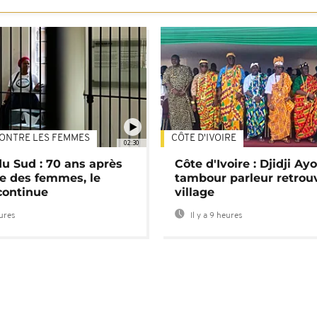
ONTRE LES FEMMES
CÔTE D'IVOIRE
02:30
du Sud : 70 ans après
Côte d'Ivoire : Djidji Ay
e des femmes, le
tambour parleur retrou
continue
village
eures
Il y a 9 heures