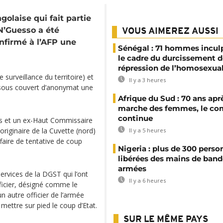
golaise qui fait partie
N’Guesso a été
VOUS AIMEREZ AUSSI
onfirmé à l’AFP une
Sénégal : 71 hommes incul
le cadre du durcissement d
répression de l’homosexual
 surveillance du territoire) et
Il y a 3 heures
é sous couvert d’anonymat une
Afrique du Sud : 70 ans aprè
marche des femmes, le co
continue
s et un ex-Haut Commissaire
originaire de la Cuvette (nord)
Il y a 5 heures
aire de tentative de coup
Nigeria : plus de 300 perso
libérées des mains de band
armées
services de la DGST qui l’ont
Il y a 6 heures
officier, désigné comme le
n autre officier de l’armée
 mettre sur pied le coup d’Etat.
SUR LE MÊME PAYS