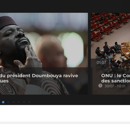
01:07
e du président Doumbouya ravive
ONU : le Co
ques
des sanctio
30/07 - 10:01