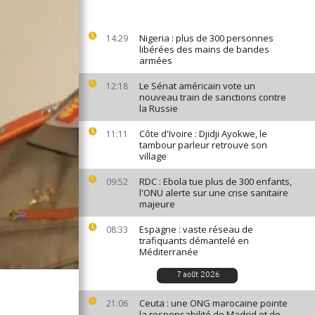
Nigeria : plus de 300 personnes
14:29
libérées des mains de bandes
armées
Le Sénat américain vote un
12:18
nouveau train de sanctions contre
la Russie
Côte d'Ivoire : Djidji Ayokwe, le
11:11
tambour parleur retrouve son
village
RDC : Ebola tue plus de 300 enfants,
09:52
l'ONU alerte sur une crise sanitaire
majeure
Espagne : vaste réseau de
08:33
trafiquants démantelé en
Méditerranée
7 août 2026
Ceuta : une ONG marocaine pointe
21:06
la responsabilité de Madrid et de