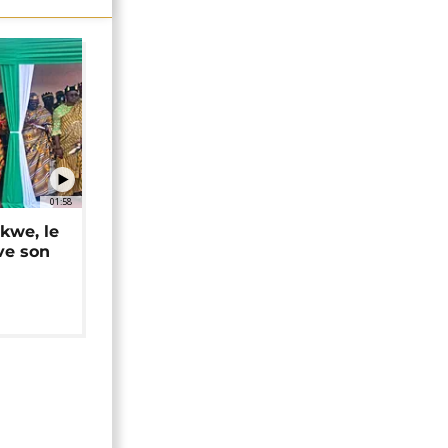
01:58
okwe, le
ve son