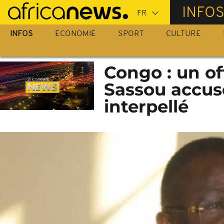
Passer
INFO
au
contenu
INFOS
ECONOMIE
SPORT
CULTURE
principal
Congo : un of
Sassou accus
interpellé