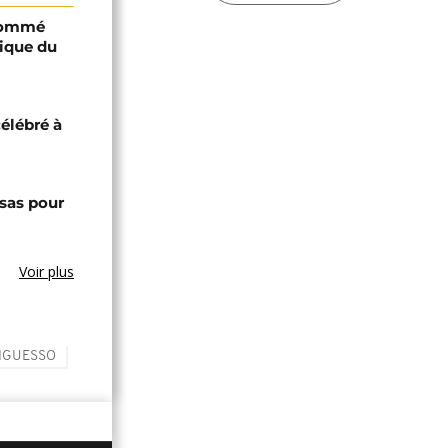
 nommé
lique du
célébré à
sas pour
Voir plus
NGUESSO