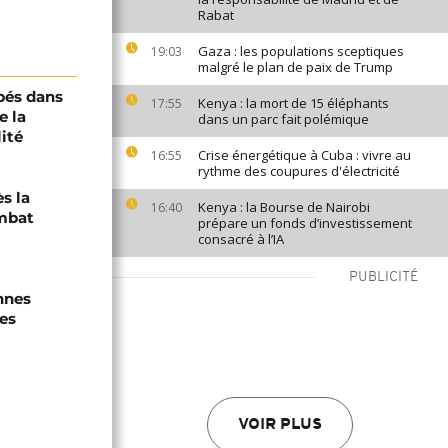
Rabat
Gaza : les populations sceptiques
19:03
malgré le plan de paix de Trump
pés dans
Kenya : la mort de 15 éléphants
17:55
e la
dans un parc fait polémique
ité
Crise énergétique à Cuba : vivre au
16:55
rythme des coupures d'électricité
s la
Kenya : la Bourse de Nairobi
16:40
mbat
prépare un fonds d’investissement
consacré à l’IA
PUBLICITÉ
nnes
es
VOIR PLUS