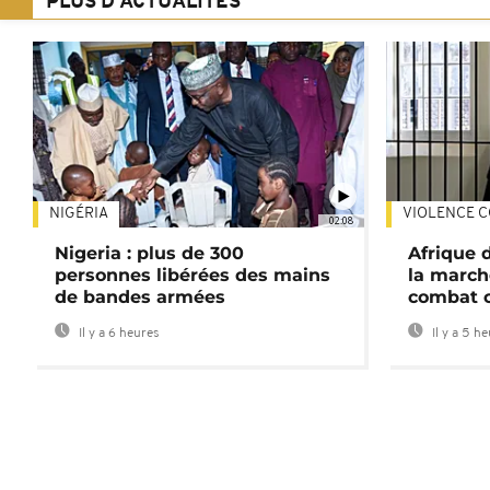
PLUS D'ACTUALITÉS
NIGÉRIA
VIOLENCE C
02:08
Nigeria : plus de 300
Afrique 
personnes libérées des mains
la march
de bandes armées
combat 
Il y a 6 heures
Il y a 5 h