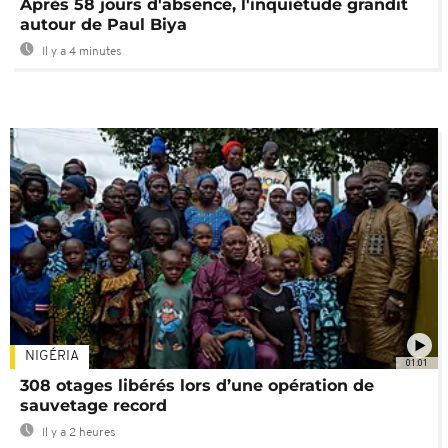
Après 58 jours d'absence, l'inquiétude grandit
autour de Paul Biya
Il y a 4 minutes
NIGÉRIA
01:01
308 otages libérés lors d’une opération de
sauvetage record
Il y a 2 heures