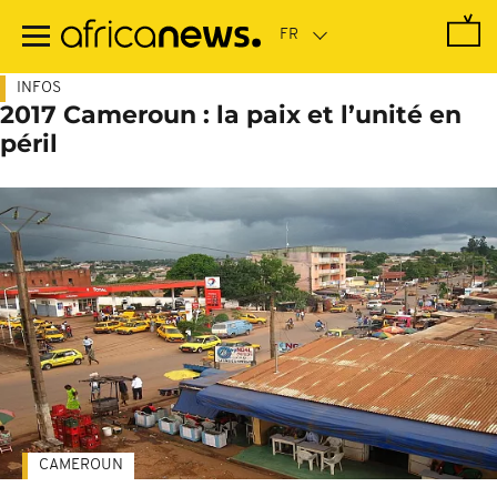
Passer
au
contenu
principal
INFOS
2017 Cameroun : la paix et l’unité en
péril
CAMEROUN