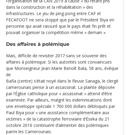
l’organisation de la CAN 2019 à cause « du retard pris
dans la construction et la réhabilitation » des
infrastructures. Le jeu de ping-pong entre CAF et
FECAFOOT ne sera stoppé que par le Président Biya en
personne qui avait rassuré que le pays était fin prêt et
pouvait organiser la compétition même « demain ».
Des affaires à polémique
Mais, difficile de revisiter 2017 sans se souvenir des
affaires à polémique. Si les autorités sont convaincues
que Monseigneur Jean-Marie Benoît Bala, 58 ans, évêque
de
Bafia (centre) s’était noyé dans le fleuve Sanaga, le clergé
camerounais pense à un assassinat. La plainte déposée
par l’Église catholique pour « assassinat » attend d’être
examinée. Par ailleurs, malgré les indemnisations dont
une enveloppe spéciale 1 700 000 dollars débloqués par
Paul Biya pour « une assistance complémentaire aux
victimes » de la catastrophe ferroviaire d’Eseka du 21
octobre 2016 continuent d’alimenter des polémiques
parmi les Camerounais.