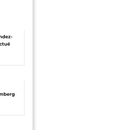
endez-
ctué
ine en
omberg
 les
du