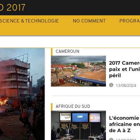
 2017
SCIENCE & TECHNOLOGIE
NO COMMENT
PROGR
CAMEROUN
2017 Camero
paix et l’un
péril
13/08/2024
AFRIQUE DU SUD
L'économie
africaine en
de A à Z