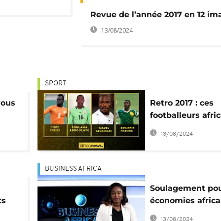
Revue de l’année 2017 en 12 im
13/08/2024
SPORT
vous
Retro 2017 : ces
footballeurs afri
décédés cette a
13/08/2024
BUSINESS AFRICA
Soulagement pou
ts
économies africa
2017 [Business Af
13/08/2024