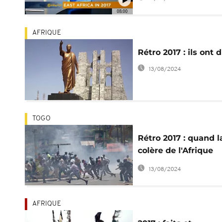
Afrique de l'est
08:00
[TheMorning Call]
AFRIQUE
Rétro 2017 : ils ont d
13/08/2024
TOGO
Rétro 2017 : quand l
colère de l'Afrique
gronde dans les
13/08/2024
manifestations
AFRIQUE