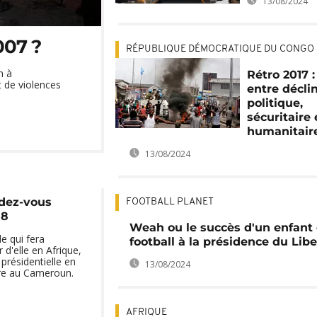
13/08/2024
007 ?
RÉPUBLIQUE DÉMOCRATIQUE DU CONGO
n à
Rétro 2017 
t de violences
entre décli
politique,
sécuritaire 
humanitair
13/08/2024
dez-vous
FOOTBALL PLANET
18
Weah ou le succès d'un enfant
e qui fera
football à la présidence du Libe
d'elle en Afrique,
résidentielle en
13/08/2024
e au Cameroun.
AFRIQUE