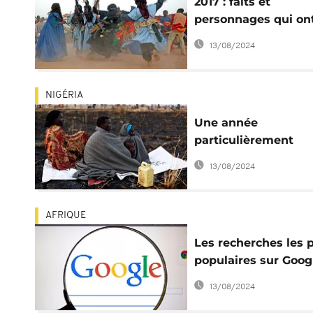
2017 : faits et
personnages qui on
fait parler l'Afrique 
13/08/2024
l'extérieur
NIGÉRIA
Une année
particulièrement
meurtrière en Afriq
13/08/2024
AFRIQUE
Les recherches les 
populaires sur Goog
en 2017
13/08/2024