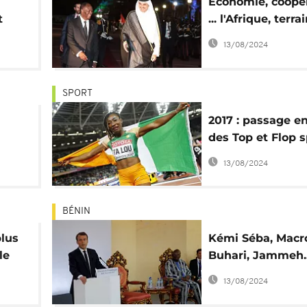
Economie, coopér
t
... l'Afrique, terra
à
chasse privilégié
13/08/2024
SPORT
2017 : passage e
des Top et Flop s
ue
en Afrique
13/08/2024
BÉNIN
plus
Kémi Séba, Macr
le
Buhari, Jammeh..
Afrique, les buzz
13/08/2024
suivent et ne se
ressemblent pas