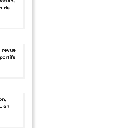
ation,
in de
n revue
portifs
on,
. en
 se