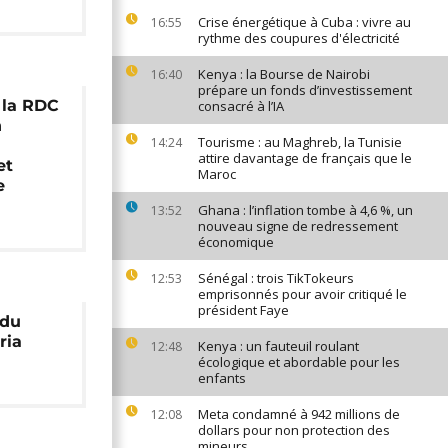
Crise énergétique à Cuba : vivre au
16:55
rythme des coupures d'électricité
Kenya : la Bourse de Nairobi
16:40
prépare un fonds d’investissement
: la RDC
consacré à l’IA
n
Tourisme : au Maghreb, la Tunisie
14:24
attire davantage de français que le
et
Maroc
e
Ghana : l’inflation tombe à 4,6 %, un
13:52
nouveau signe de redressement
économique
Sénégal : trois TikTokeurs
12:53
emprisonnés pour avoir critiqué le
président Faye
 du
ria
Kenya : un fauteuil roulant
12:48
écologique et abordable pour les
enfants
Meta condamné à 942 millions de
12:08
dollars pour non protection des
mineurs