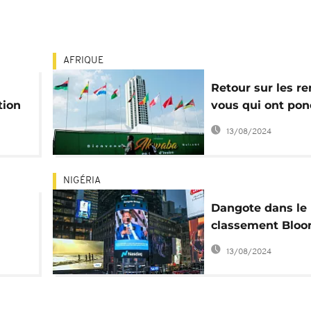
AFRIQUE
Retour sur les r
tion
vous qui ont pon
l'actualité africa
13/08/2024
2017
NIGÉRIA
Dangote dans le
classement Blo
des 50 personnes
13/08/2024
plus influentes 
monde