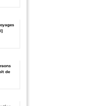
voyages
l]
araons
oit de