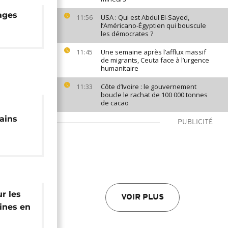
ages
USA : Qui est Abdul El-Sayed,
11:56
l’Américano-Égyptien qui bouscule
les démocrates ?
Une semaine après l’afflux massif
11:45
de migrants, Ceuta face à l’urgence
humanitaire
Côte d’Ivoire : le gouvernement
11:33
boucle le rachat de 100 000 tonnes
de cacao
cains
PUBLICITÉ
nnée
r les
VOIR PLUS
ines en
rica]