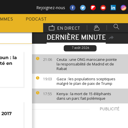
Rejoignez-nous
AMMES
PODCAST
EN DIRECT
DERNIÈRE MINUTE
7 août 2026
un : la
Ceuta : une ONG marocaine pointe
21:06
ité en
la responsabilité de Madrid et de
Rabat
Gaza : les populations sceptiques
19:03
malgré le plan de paix de Trump
Kenya : la mort de 15 éléphants
17:55
dans un parc fait polémique
PUBLICITÉ
 2017