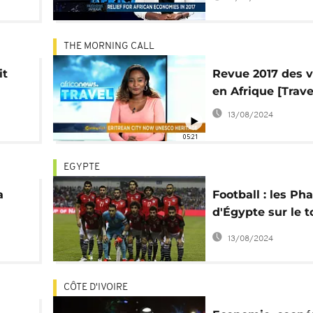
THE MORNING CALL
it
Revue 2017 des 
en Afrique [Trave
13/08/2024
05:21
EGYPTE
a
Football : les Ph
d'Égypte sur le t
l'Afrique
13/08/2024
CÔTE D'IVOIRE