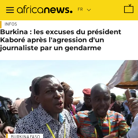
Passer
au
contenu
principal
INFOS
Burkina : les excuses du président
Kaboré après l'agression d'un
journaliste par un gendarme
BURKINA FASO