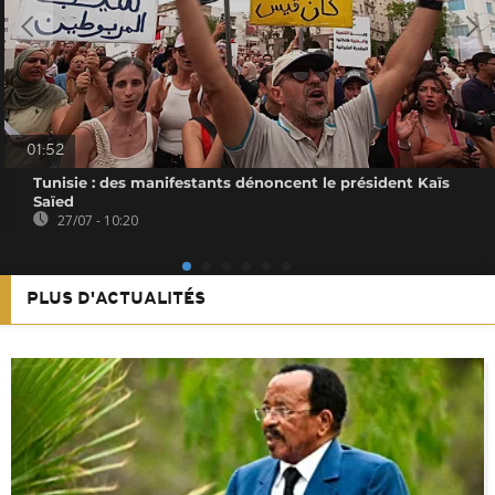
01:52
Tunisie : des manifestants dénoncent le président Kaïs
Saïed
27/07 - 10:20
PLUS D'ACTUALITÉS