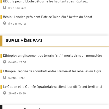
RDC : la peur d’Ebola détourne les habitants des hôpitaux
Il y a 3 heures
Bénin : l'ancien président Patrice Talon élu à la tête du Sénat
Il y a 11 heures
SUR LE MÊME PAYS
Éthiopie : un glissement de terrain fait 14 morts dans un monastère
04/08 - 15:57
Éthiopie : reprise des combats entre l'armée et les rebelles au Tigré
03/08 - 11:12
Le Gabon et la Guinée équatoriale scellent leur différend territorial
29/07 - 10:39