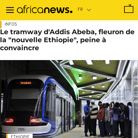
Passer
au
contenu
principal
INFOS
Le tramway d'Addis Abeba, fleuron de
la "nouvelle Ethiopie", peine à
convaincre
ETHIOPIE