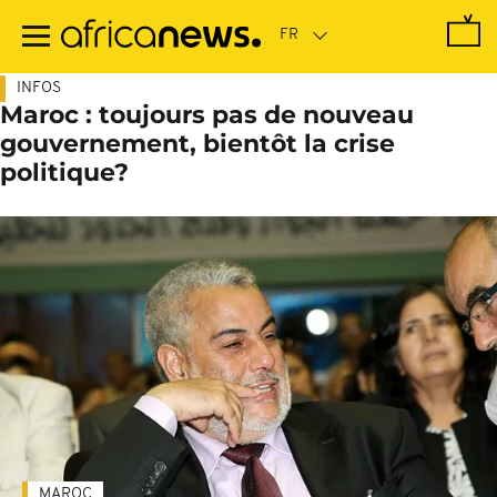
Passer
au
contenu
principal
INFOS
Maroc : toujours pas de nouveau
gouvernement, bientôt la crise
politique?
MAROC