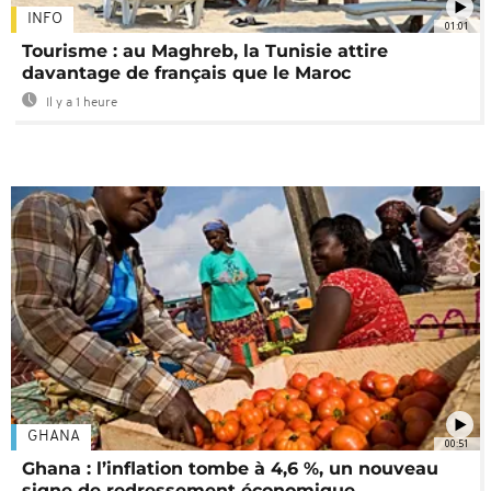
INFO
01:01
Tourisme : au Maghreb, la Tunisie attire
davantage de français que le Maroc
Il y a 1 heure
GHANA
00:51
Ghana : l’inflation tombe à 4,6 %, un nouveau
signe de redressement économique