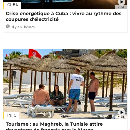
CUBA
01:54
Crise énergétique à Cuba : vivre au rythme des
coupures d'électricité
Il y a 16 heures
INFO
01:01
Tourisme : au Maghreb, la Tunisie attire
davantage de français que le Maroc