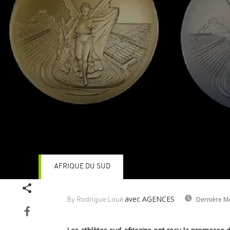
AFRIQUE DU SUD
Volume
90%
avec AGENCES
Dernière MA
By Rodrigue Loué