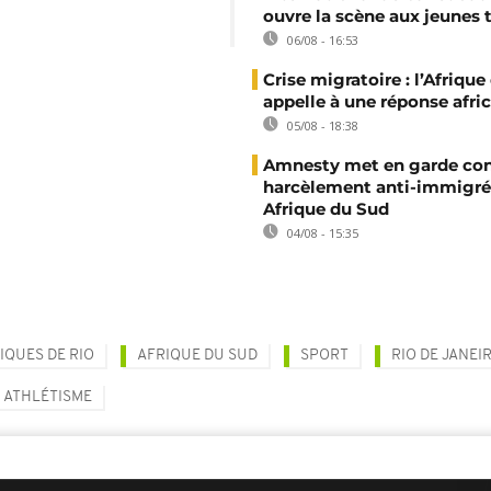
ouvre la scène aux jeunes 
06/08 - 16:53
Crise migratoire : l’Afriqu
appelle à une réponse afri
05/08 - 18:38
Amnesty met en garde con
harcèlement anti-immigré
Afrique du Sud
04/08 - 15:35
IQUES DE RIO
AFRIQUE DU SUD
SPORT
RIO DE JANEI
ATHLÉTISME