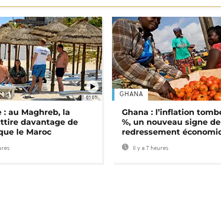
GHANA
01:01
 : au Maghreb, la
Ghana : l’inflation tomb
attire davantage de
%, un nouveau signe de
 que le Maroc
redressement économi
ures
Il y a 7 heures