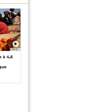
00:51
e à 4,6
que