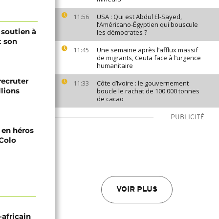
USA : Qui est Abdul El-Sayed,
11:56
l’Américano-Égyptien qui bouscule
 soutien à
les démocrates ?
t son
Une semaine après l’afflux massif
11:45
de migrants, Ceuta face à l’urgence
humanitaire
recruter
Côte d’Ivoire : le gouvernement
11:33
lions
boucle le rachat de 100 000 tonnes
de cacao
PUBLICITÉ
i en héros
-Colo
VOIR PLUS
-africain