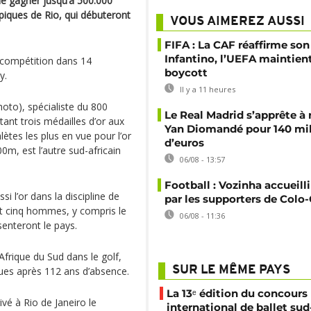
de gagner jusqu‘à 500.000
piques de Rio, qui débuteront
VOUS AIMEREZ AUSSI
FIFA : La CAF réaffirme son
Infantino, l’UEFA maintien
n compétition dans 14
boycott
y.
Il y a 11 heures
oto), spécialiste du 800
Le Real Madrid s’apprête à 
ant trois médailles d’or aux
Yan Diomandé pour 140 mil
ètes les plus en vue pour l’or
d’euros
0m, est l’autre sud-africain
06/08 - 13:57
Football : Vozinha accueill
i l’or dans la discipline de
par les supporters de Colo
et cinq hommes, y compris le
06/08 - 11:36
enteront le pays.
rique du Sud dans le golf,
SUR LE MÊME PAYS
ques après 112 ans d’absence.
La 13ᵉ édition du concours
ivé à Rio de Janeiro le
international de ballet sud