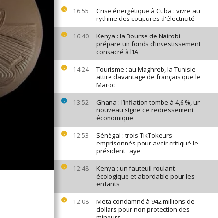
Crise énergétique à Cuba : vivre au
16:55
rythme des coupures d'électricité
Kenya : la Bourse de Nairobi
16:40
prépare un fonds d’investissement
consacré à l’IA
Tourisme : au Maghreb, la Tunisie
14:24
attire davantage de français que le
Maroc
Ghana : l’inflation tombe à 4,6 %, un
13:52
nouveau signe de redressement
économique
Sénégal : trois TikTokeurs
12:53
emprisonnés pour avoir critiqué le
président Faye
Kenya : un fauteuil roulant
12:48
écologique et abordable pour les
enfants
Meta condamné à 942 millions de
12:08
dollars pour non protection des
mineurs