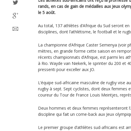
Les athlètes sud-africains ont reçu la promesse 
rands, en cas de gain de médailles aux Jeux olym
le 5 août.
Au total, 137 athlètes d’Afrique du Sud seront e
disciplines, dont l’athlétisme, le football et le rugb
La championne d’Afrique Caster Semenya (voir ph
mètres, en grande forme cette saison en remport
récents championnats d’Afrique, est parmi les athl
à Rio. Wayde van Niekerk, le sprinter du 200 et 40
pressenti pour exceller aux JO.
L‘équipe sud-africaine masculine de rugby vise auss
rugby à sept. Sept cyclistes, dont deux femmes 
coureur du Tour de France Louis Meintjes, représ
Deux hommes et deux femmes représenteront l’Af
discipline qui fait un come-back aux Jeux olympi
Le premier groupe d’athlètes sud-africains est arr