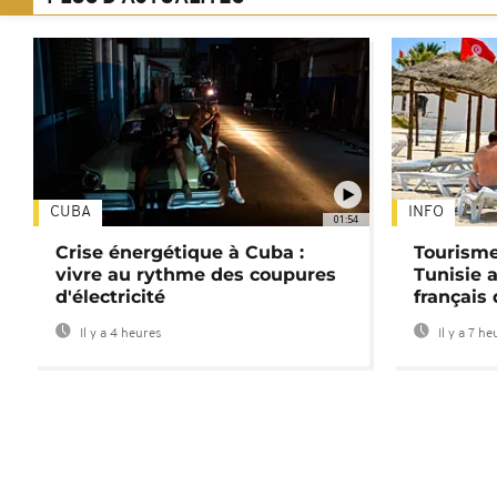
CUBA
INFO
01:54
Crise énergétique à Cuba :
Tourisme
vivre au rythme des coupures
Tunisie 
d'électricité
français
Il y a 4 heures
Il y a 7 he