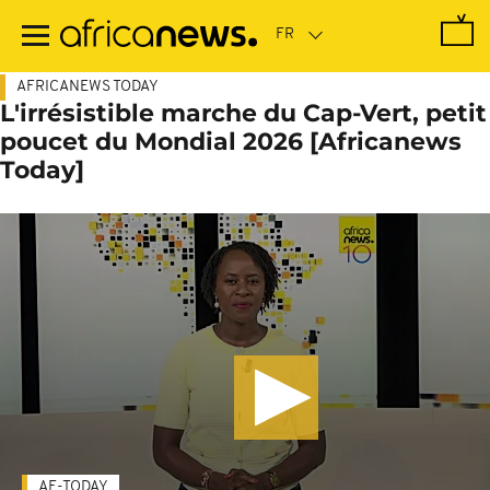
Passer
au
contenu
principal
AFRICANEWS TODAY
L'irrésistible marche du Cap-Vert, petit
poucet du Mondial 2026 [Africanews
Today]
AF-TODAY