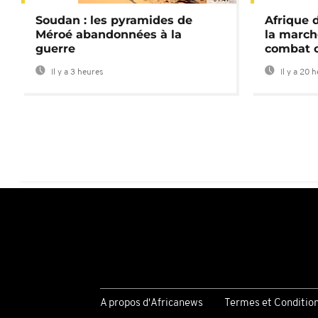
Soudan : les pyramides de
Afrique 
Méroé abandonnées à la
la march
guerre
combat 
Il y a 3 heures
Il y a 20 
A propos d'Africanews
Termes et Conditio