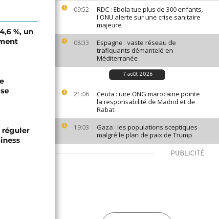
RDC : Ebola tue plus de 300 enfants,
09:52
l'ONU alerte sur une crise sanitaire
majeure
 4,6 %, un
ement
Espagne : vaste réseau de
08:33
trafiquants démantelé en
Méditerranée
7 août 2026
de
ise
Ceuta : une ONG marocaine pointe
21:06
la responsabilité de Madrid et de
Rabat
Gaza : les populations sceptiques
19:03
 réguler
malgré le plan de paix de Trump
siness
PUBLICITÉ