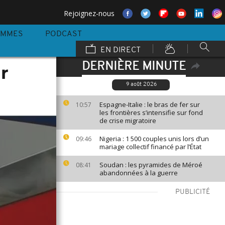
Rejoignez-nous
AMMES
PODCAST
EN DIRECT
DERNIÈRE MINUTE
r
9 août 2026
Espagne-Italie : le bras de fer sur
10:57
les frontières s’intensifie sur fond
de crise migratoire
Nigeria : 1 500 couples unis lors d’un
09:46
mariage collectif financé par l’État
Soudan : les pyramides de Méroé
08:41
abandonnées à la guerre
PUBLICITÉ