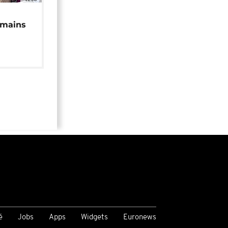
 mains
é
Jobs
Apps
Widgets
Euronews