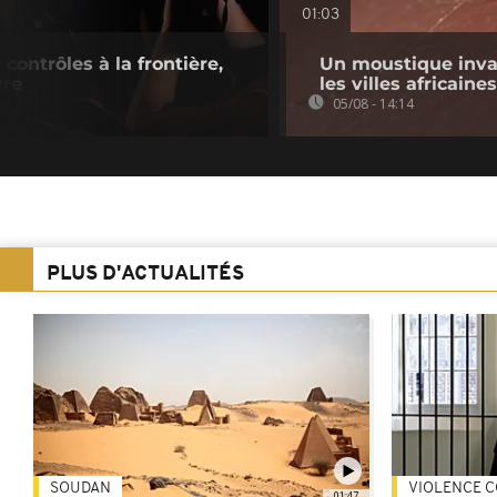
01:03
 contrôles à la frontière,
Un moustique inva
vre
les villes africaines
05/08 - 14:14
PLUS D'ACTUALITÉS
SOUDAN
VIOLENCE C
01:47