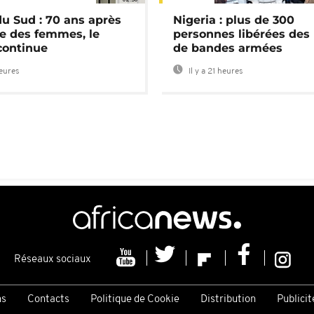
du Sud : 70 ans après
Nigeria : plus de 300
e des femmes, le
personnes libérées des
continue
de bandes armées
heures
Il y a 21 heures
Réseaux sociaux
ns
Contacts
Politique de Cookie
Distribution
Publicit