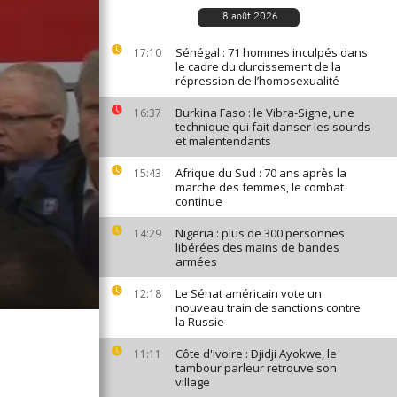
8 août 2026
Sénégal : 71 hommes inculpés dans
17:10
le cadre du durcissement de la
répression de l’homosexualité
Burkina Faso : le Vibra-Signe, une
16:37
technique qui fait danser les sourds
et malentendants
Afrique du Sud : 70 ans après la
15:43
marche des femmes, le combat
continue
Nigeria : plus de 300 personnes
14:29
libérées des mains de bandes
armées
Le Sénat américain vote un
12:18
nouveau train de sanctions contre
la Russie
Côte d'Ivoire : Djidji Ayokwe, le
11:11
tambour parleur retrouve son
village