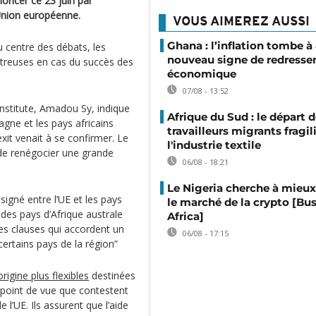
noncer ce 23 juin par
’Union européenne.
VOUS AIMEREZ AUSSI
Ghana : l’inflation tombe à
 centre des débats, les
nouveau signe de redress
streuses en cas du succès des
économique
07/08 - 13:52
Institute, Amadou Sy, indique
Afrique du Sud : le départ 
gne et les pays africains
travailleurs migrants fragil
exit venait à se confirmer. Le
l'industrie textile
 de renégocier une grande
06/08 - 18:21
Le Nigeria cherche à mieux
signé entre l’UE et les pays
le marché de la crypto [Bu
s pays d’Afrique australe
Africa]
 des clauses qui accordent un
06/08 - 17:15
ertains pays de la région”
origine plus flexibles
destinées
 point de vue que contestent
 l’UE. Ils assurent que l’aide