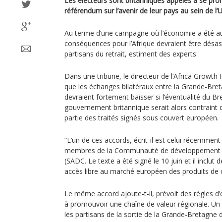
Les électeurs sont britanniques appelés à se pro
référendum sur l’avenir de leur pays au sein de l
Au terme d’une campagne où l‘économie a été au
conséquences pour l’Afrique devraient être désa
partisans du retrait, estiment des experts.
Dans une tribune, le directeur de l’Africa Growth 
que les échanges bilatéraux entre la Grande-Breta
devraient fortement baisser si l‘éventualité du Br
gouvernement britannique serait alors contraint
partie des traités signés sous couvert européen.
“L’un de ces accords, écrit-il est celui récemment 
membres de la Communauté de développement de
(SADC. Le texte a été signé le 10 juin et il inclut
accès libre au marché européen des produits de c
Le même accord ajoute-t-il, prévoit des
règles d’
à promouvoir une chaîne de valeur régionale. Un
les partisans de la sortie de la Grande-Bretagne de