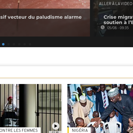
ALLER À LA VIDEO
sif vecteur du paludisme alarme
Crise migrat
soutien à l
05/08 - 09:35
ONTRE LES FEMMES
NIGÉRIA
02:30