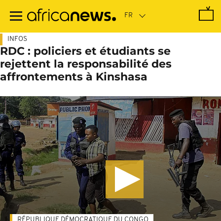
Passer
au
contenu
principal
INFOS
RDC : policiers et étudiants se
rejettent la responsabilité des
affrontements à Kinshasa
RÉPUBLIQUE DÉMOCRATIQUE DU CONGO