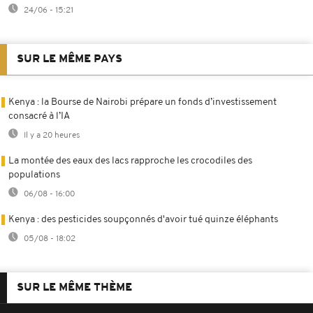
24/06 - 15:21
SUR LE MÊME PAYS
Kenya : la Bourse de Nairobi prépare un fonds d’investissement
consacré à l’IA
Il y a 20 heures
La montée des eaux des lacs rapproche les crocodiles des
populations
06/08 - 16:00
Kenya : des pesticides soupçonnés d'avoir tué quinze éléphants
05/08 - 18:02
SUR LE MÊME THÈME