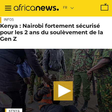
Passer
au
contenu
principal
INFOS
Kenya : Nairobi fortement sécurisé
pour les 2 ans du soulèvement de la
Gen Z
KENYA