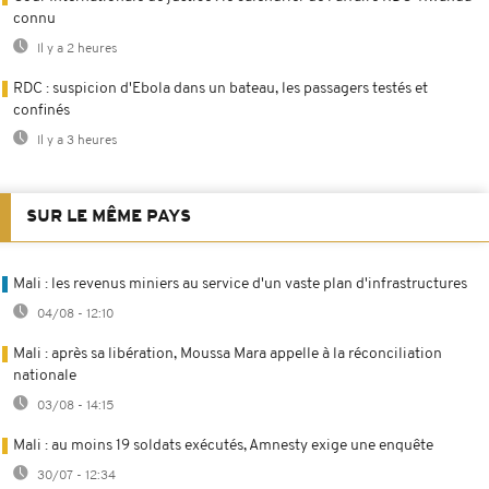
connu
Il y a 2 heures
RDC : suspicion d'Ebola dans un bateau, les passagers testés et
confinés
Il y a 3 heures
SUR LE MÊME PAYS
Mali : les revenus miniers au service d'un vaste plan d'infrastructures
04/08 - 12:10
Mali : après sa libération, Moussa Mara appelle à la réconciliation
nationale
03/08 - 14:15
Mali : au moins 19 soldats exécutés, Amnesty exige une enquête
30/07 - 12:34