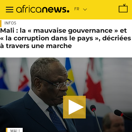
Passer
au
contenu
principal
INFOS
Mali : la « mauvaise gouvernance » et
« la corruption dans le pays », décriées
à travers une marche
MALI