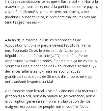
lire des revendications telles que « Ras-le-bol », « Non à la
mauvaise gouvernance, non à la partition de notre pays »,
« Non à l’insécurité », « Les Maliens ont faim », « IBK
(Ibrahim Boubacar Keïta, le président malien), tu n’as pas
tenu tes promesses ».
A la fin de la marche, plusieurs responsables de
l’opposition ont pris la parole devant l’auditoire. Parmi
eux, Soumaïla Cissé, le président de l’Union pour la
République et la démocratie (URD) et chef de file de
l’opposition : « nous sommes là parce que ça ne va pas. »
Soumaïla Cissé a dénoncé des « souffrances sociales », «
déviances affairistes », « misères économiques
grandissantes », « plus de 30 mois d’immobilisme » qui
ont « anéanti l’espoir » au Mali.
« La marche pour le Mali » vise à « dire non à la mauvaise
gestion du Nord, non à la mauvaise gouvernance, non à
la corruption généralisée, non à la dilapidation de nos
maigres ressources. Le peuple malien souffre. Nous