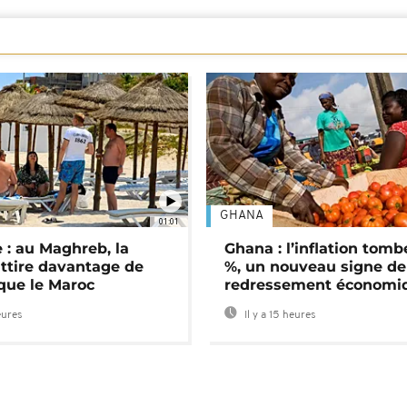
GHANA
01:01
 : au Maghreb, la
Ghana : l’inflation tomb
attire davantage de
%, un nouveau signe de
 que le Maroc
redressement économi
eures
Il y a 15 heures