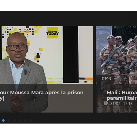
01:13
 pour Moussa Mara après la prison
Mali : Hum
y]
paramilitair
31/07 - 17:13