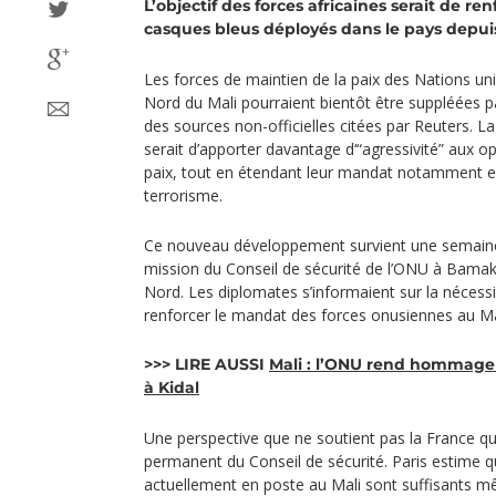
L’objectif des forces africaines serait de r
casques bleus déployés dans le pays depuis
Les forces de maintien de la paix des Nations uni
Nord du Mali pourraient bientôt être suppléées p
des sources non-officielles citées par Reuters.
serait d’apporter davantage d‘“agressivité” aux o
paix, tout en étendant leur mandat notamment en
terrorisme.
Ce nouveau développement survient une semaine
mission du Conseil de sécurité de l’ONU à Bamako
Nord. Les diplomates s’informaient sur la nécessi
renforcer le mandat des forces onusiennes au Ma
>>> LIRE AUSSI
Mali : l’ONU rend hommage 
à Kidal
Une perspective que ne soutient pas la France
permanent du Conseil de sécurité. Paris estime
actuellement en poste au Mali sont suffisants mê