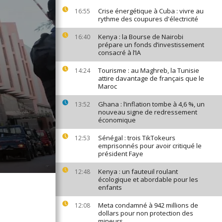
Crise énergétique à Cuba : vivre au
16:55
rythme des coupures d'électricité
Kenya : la Bourse de Nairobi
16:40
prépare un fonds d’investissement
consacré à l’IA
Tourisme : au Maghreb, la Tunisie
14:24
attire davantage de français que le
Maroc
Ghana : l’inflation tombe à 4,6 %, un
13:52
nouveau signe de redressement
économique
Sénégal : trois TikTokeurs
12:53
emprisonnés pour avoir critiqué le
président Faye
Kenya : un fauteuil roulant
12:48
écologique et abordable pour les
enfants
Meta condamné à 942 millions de
12:08
dollars pour non protection des
mineurs