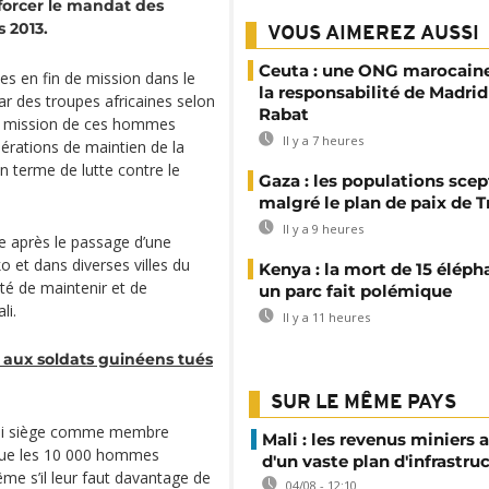
enforcer le mandat des
 2013.
VOUS AIMEREZ AUSSI
Ceuta : une ONG marocaine
es en fin de mission dans le
la responsabilité de Madrid
ar des troupes africaines selon
Rabat
 La mission de ces hommes
Il y a 7 heures
pérations de maintien de la
 terme de lutte contre le
Gaza : les populations sce
malgré le plan de paix de 
Il y a 9 heures
 après le passage d’une
 et dans diverses villes du
Kenya : la mort de 15 éléph
té de maintenir et de
un parc fait polémique
li.
Il y a 11 heures
aux soldats guinéens tués
SUR LE MÊME PAYS
 qui siège comme membre
Mali : les revenus miniers 
 que les 10 000 hommes
d'un vaste plan d'infrastru
me s’il leur faut davantage de
04/08 - 12:10