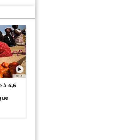
00:51
e à 4,6
que