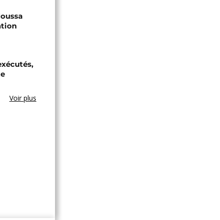
 Moussa
ation
exécutés,
te
Voir plus