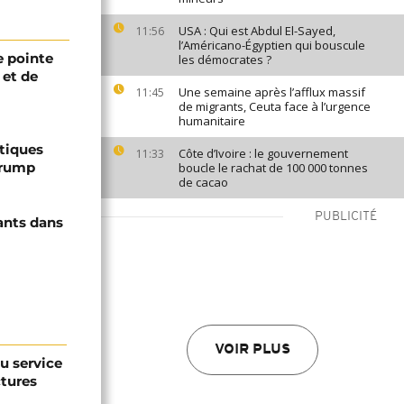
USA : Qui est Abdul El-Sayed,
11:56
l’Américano-Égyptien qui bouscule
 pointe
les démocrates ?
 et de
Une semaine après l’afflux massif
11:45
de migrants, Ceuta face à l’urgence
humanitaire
ptiques
Côte d’Ivoire : le gouvernement
11:33
Trump
boucle le rachat de 100 000 tonnes
de cacao
PUBLICITÉ
ants dans
VOIR PLUS
au service
ctures