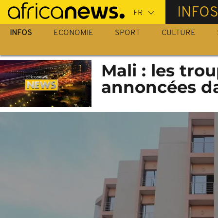
Passer
INFO
au
contenu
INFOS
ECONOMIE
SPORT
CULTURE
principal
Mali : les tro
annoncées da