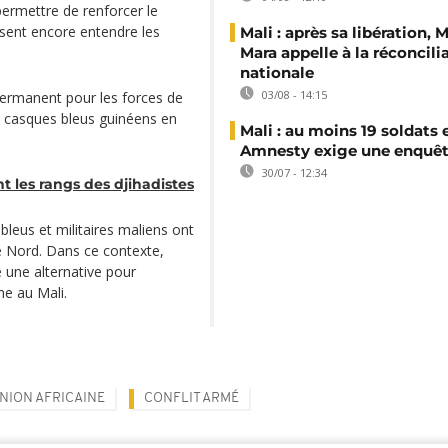
permettre de renforcer le
issent encore entendre les
Mali : après sa libération,
Mara appelle à la réconcili
nationale
03/08 - 14:15
 permanent pour les forces de
ix casques bleus guinéens en
Mali : au moins 19 soldats 
Amnesty exige une enquê
30/07 - 12:34
t les rangs des djihadistes
leus et militaires maliens ont
le Nord. Dans ce contexte,
 une alternative pour
me au Mali.
NION AFRICAINE
CONFLIT ARMÉ