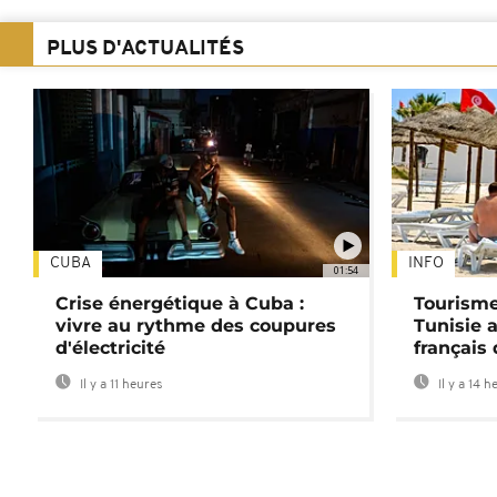
PLUS D'ACTUALITÉS
CUBA
INFO
01:54
Crise énergétique à Cuba :
Tourisme
vivre au rythme des coupures
Tunisie 
d'électricité
français
Il y a 11 heures
Il y a 14 h