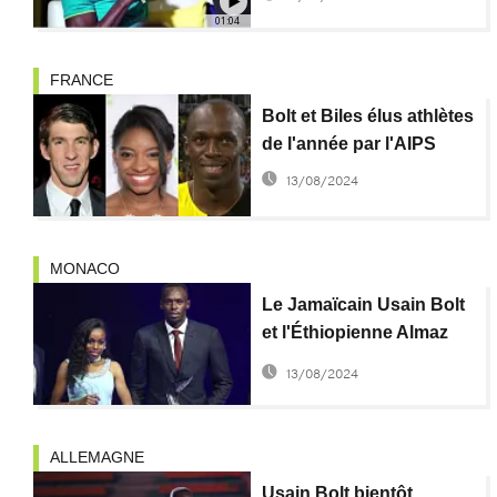
apparition
01:04
FRANCE
Bolt et Biles élus athlètes
de l'année par l'AIPS
13/08/2024
MONACO
Le Jamaïcain Usain Bolt
et l'Éthiopienne Almaz
Ayana, désignés athlètes
13/08/2024
de l'année
ALLEMAGNE
Usain Bolt bientôt