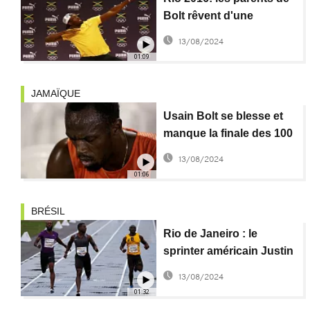
Bolt rêvent d'une
médaille olympique aux
13/08/2024
100 mètres
01:09
JAMAÏQUE
Usain Bolt se blesse et
manque la finale des 100
m des séléctions
13/08/2024
jamaïcanes
01:06
BRÉSIL
Rio de Janeiro : le
sprinter américain Justin
Gatlin remporte le Mano
13/08/2024
à Mano
01:32