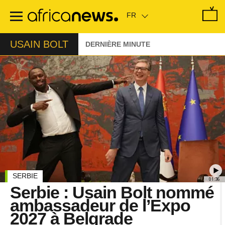
Passer
au
contenu
principal
USAIN BOLT
DERNIÈRE MINUTE
SERBIE
01:36
Serbie : Usain Bolt nommé
ambassadeur de l’Expo
2027 à Belgrade