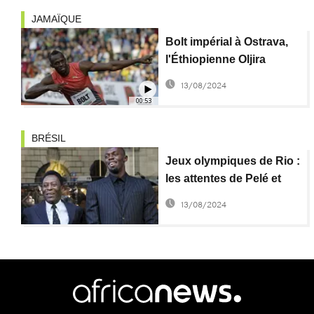
JAMAÏQUE
Bolt impérial à Ostrava,
l'Éthiopienne Oljira
remporte le 3000 m
13/08/2024
00:53
BRÉSIL
Jeux olympiques de Rio :
les attentes de Pelé et
Usain Bolt
13/08/2024