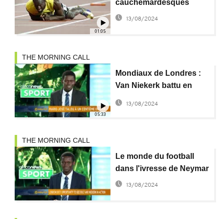
cauchemardesques
13/08/2024
01:05
THE MORNING CALL
Mondiaux de Londres :
Van Niekerk battu en
final du 200 m
13/08/2024
05:33
THE MORNING CALL
Le monde du football
dans l'ivresse de Neymar
13/08/2024