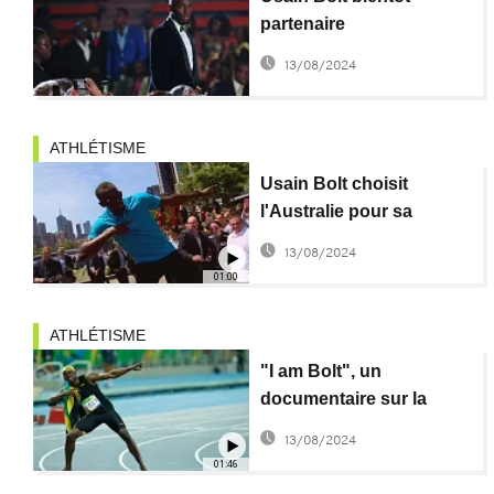
partenaire
d'entraînement
13/08/2024
d'Aubameyang à
Dortmund
ATHLÉTISME
Usain Bolt choisit
l'Australie pour sa
rentrée sportive 2017
13/08/2024
01:00
ATHLÉTISME
"I am Bolt", un
documentaire sur la
légende Usain Bolt
13/08/2024
01:46