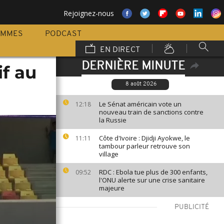
Rejoignez-nous
AMMES
PODCAST
EN DIRECT
DERNIÈRE MINUTE
if au
8 août 2026
Le Sénat américain vote un
12:18
nouveau train de sanctions contre
la Russie
Côte d'Ivoire : Djidji Ayokwe, le
11:11
tambour parleur retrouve son
village
RDC : Ebola tue plus de 300 enfants,
09:52
l'ONU alerte sur une crise sanitaire
majeure
PUBLICITÉ