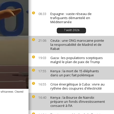
Espagne : vaste réseau de
08:33
trafiquants démantelé en
Méditerranée
7 août 2026
Ceuta : une ONG marocaine pointe
21:06
la responsabilité de Madrid et de
Rabat
Gaza : les populations sceptiques
19:03
malgré le plan de paix de Trump
Kenya : la mort de 15 éléphants
17:55
dans un parc fait polémique
Crise énergétique à Cuba : vivre au
16:55
rythme des coupures d'électricité
 africanews
Cleared
Kenya : la Bourse de Nairobi
16:40
prépare un fonds d’investissement
consacré à l’IA