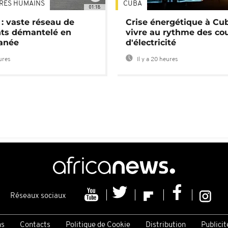
TRES HUMAINS
CUBA
01:18
: vaste réseau de
Crise énergétique à Cub
nts démantelé en
vivre au rythme des co
anée
d'électricité
eures
Il y a 20 heures
Réseaux sociaux
ns
Contacts
Politique de Cookie
Distribution
Publicit