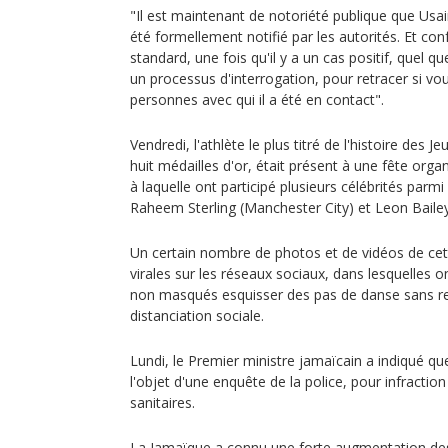
"Il est maintenant de notoriété publique que Usain 
été formellement notifié par les autorités. Et c
standard, une fois qu'il y a un cas positif, quel qu
un processus d'interrogation, pour retracer si vou
personnes avec qui il a été en contact".
Vendredi, l'athlète le plus titré de l'histoire des 
huit médailles d'or, était présent à une fête orga
à laquelle ont participé plusieurs célébrités parmi
Raheem Sterling (Manchester City) et Leon Baile
Un certain nombre de photos et de vidéos de cet
virales sur les réseaux sociaux, dans lesquelles o
non masqués esquisser des pas de danse sans re
distanciation sociale.
Lundi, le Premier ministre jamaïcain a indiqué que
l'objet d'une enquête de la police, pour infractio
sanitaires.
La Jamaïque a connu une forte augmentation des 