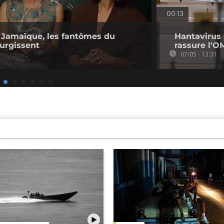
00:13
n Jamaïque, les fantômes du
Hantavirus 
surgissent
rassure l'O
07/05 - 13:31