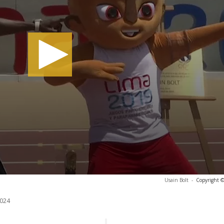
Usain Bolt
-
Copyright ©
024