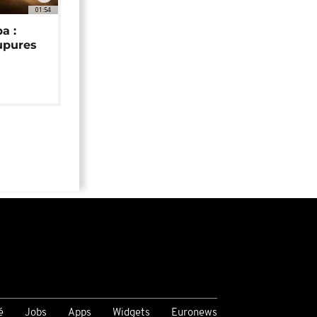
01:54
a :
upures
é
Jobs
Apps
Widgets
Euronews