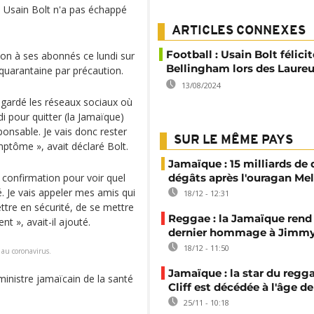
, Usain Bolt n'a pas échappé
ARTICLES CONNEXES
Football : Usain Bolt félici
tion à ses abonnés ce lundi sur
Bellingham lors des Laure
 quarantaine par précaution.
13/08/2024
regardé les réseaux sociaux où
medi pour quitter (la Jamaïque)
esponsable. Je vais donc rester
SUR LE MÊME PAYS
mptôme », avait déclaré Bolt.
Jamaïque : 15 milliards de 
 confirmation pour voir quel
dégâts après l'ouragan Mel
é. Je vais appeler mes amis qui
18/12 - 12:31
ttre en sécurité, de se mettre
Reggae : la Jamaïque rend
 », avait-il ajouté.
dernier hommage à Jimmy 
18/12 - 11:50
f au coronavirus.
Jamaïque : la star du reg
inistre jamaïcain de la santé
Cliff est décédée à l'âge de
25/11 - 10:18