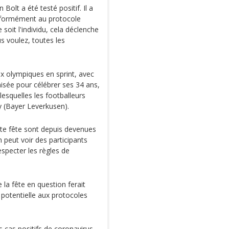
Bolt a été testé positif. Il a
onformément au protocole
e soit l'individu, cela déclenche
s voulez, toutes les
Jeux olympiques en sprint, avec
nisée pour célébrer ses 34 ans,
 lesquelles les footballeurs
y (Bayer Leverkusen).
te fête sont depuis devenues
n peut voir des participants
specter les règles de
 la fête en question ferait
n potentielle aux protocoles
cas positifs de coronavirus