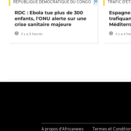
RÉPUBLIQUE DÉMOCRATIQUE DU CONGO
TRAFIC D'Ê
01:47
RDC : Ebola tue plus de 300
Espagne 
enfants, l'ONU alerte sur une
trafiqua
crise sanitaire majeure
Méditerr
Il y a 3 heures
Il y a 4 h
A propos d'Africanews
Termes et Conditio