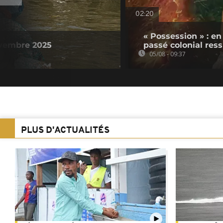
02:20
« Possession » : e
ovembre 2025
passé colonial res
05/08 - 09:37
PLUS D'ACTUALITÉS