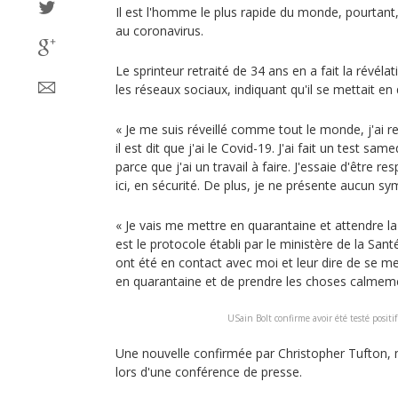
Il est l'homme le plus rapide du monde, pourtant
au coronavirus.
Le sprinteur retraité de 34 ans en a fait la révéla
les réseaux sociaux, indiquant qu'il se mettait en
« Je me suis réveillé comme tout le monde, j'ai 
il est dit que j'ai le Covid-19. J'ai fait un test sa
parce que j'ai un travail à faire. J'essaie d'être r
ici, en sécurité. De plus, je ne présente aucun sy
« Je vais me mettre en quarantaine et attendre la
est le protocole établi par le ministère de la Sant
ont été en contact avec moi et leur dire de se me
en quarantaine et de prendre les choses calmement
USain Bolt confirme avoir été testé positi
Une nouvelle confirmée par Christopher Tufton, m
lors d'une conférence de presse.