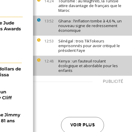
Tourisme : au Maghreb, la Tunisie
14:24
attire davantage de français que le
Maroc
Ghana : l’inflation tombe à 4,6 %, un
13:52
te Jude
nouveau signe de redressement
us Awards
économique
Sénégal : trois TikTokeurs
12:53
emprisonnés pour avoir critiqué le
président Faye
Kenya : un fauteuil roulant
12:48
écologique et abordable pour les
dollars de
enfants
issa
PUBLICITÉ
 un
Cliff
gae Jimmy
 81 ans
VOIR PLUS