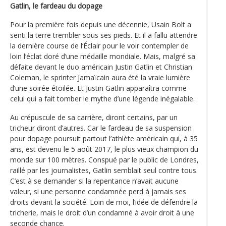
Gatlin, le fardeau du dopage
Pour la première fois depuis une décennie, Usain Bolt a
senti la terre trembler sous ses pieds. Et il a fallu attendre
la dernière course de l‘Éclair pour le voir contempler de
loin l‘éclat doré d’une médaille mondiale. Mais, malgré sa
défaite devant le duo américain Justin Gatlin et Christian
Coleman, le sprinter Jamaïcain aura été la vraie lumière
d’une soirée étoilée. Et Justin Gatlin apparaîtra comme
celui qui a fait tomber le mythe d’une légende inégalable.
Au crépuscule de sa carrière, diront certains, par un
tricheur diront d’autres. Car le fardeau de sa suspension
pour dopage poursuit partout l’athlète américain qui, à 35
ans, est devenu le 5 août 2017, le plus vieux champion du
monde sur 100 mètres. Conspué par le public de Londres,
raillé par les journalistes, Gatlin semblait seul contre tous.
C’est à se demander si la repentance n’avait aucune
valeur, si une personne condamnée perd à jamais ses
droits devant la société. Loin de moi, l’idée de défendre la
tricherie, mais le droit d’un condamné à avoir droit à une
seconde chance.