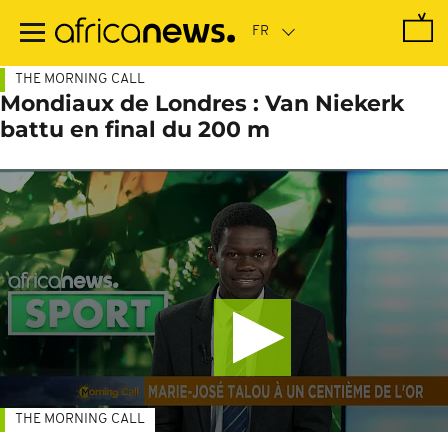
Passer
au
contenu
principal
THE MORNING CALL
Mondiaux de Londres : Van Niekerk
battu en final du 200 m
THE MORNING CALL