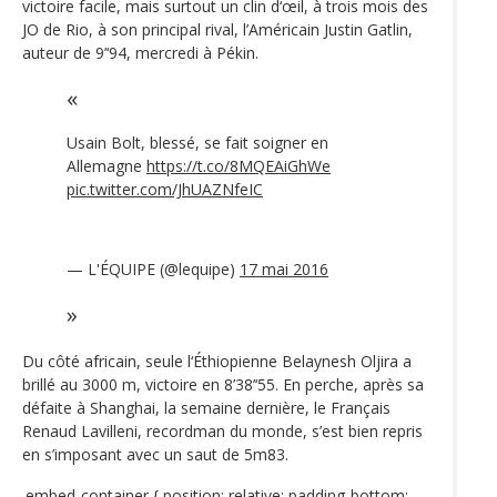
victoire facile, mais surtout un clin d‘œil, à trois mois des
JO de Rio, à son principal rival, l’Américain Justin Gatlin,
auteur de 9’‘94, mercredi à Pékin.
Usain Bolt, blessé, se fait soigner en
Allemagne
https://t.co/8MQEAiGhWe
pic.twitter.com/JhUAZNfeIC
— L'ÉQUIPE (@lequipe)
17 mai 2016
Du côté africain, seule l‘Éthiopienne Belaynesh Oljira a
brillé au 3000 m, victoire en 8’38’‘55. En perche, après sa
défaite à Shanghai, la semaine dernière, le Français
Renaud Lavilleni, recordman du monde, s’est bien repris
en s’imposant avec un saut de 5m83.
.embed-container { position: relative; padding-bottom: