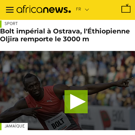
Passer
au
contenu
principal
SPORT
Bolt impérial à Ostrava, l'Éthiopienne
Oljira remporte le 3000 m
JAMAÏQUE