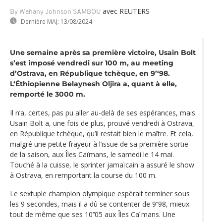
avec REUTERS
By Wahany Johnson SAMBOU
Dernière MAJ:
13/08/2024
Une semaine après sa première victoire, Usain Bolt
s’est imposé vendredi sur 100 m, au meeting
d’Ostrava, en République tchèque, en 9’‘98.
L‘Éthiopienne Belaynesh Oljira a, quant à elle,
remporté le 3000 m.
Il n’a, certes, pas pu aller au-delà de ses espérances, mais
Usain Bolt a, une fois de plus, prouvé vendredi à Ostrava,
en République tchèque, qu’il restait bien le maître. Et cela,
malgré une petite frayeur à l’issue de sa première sortie
de la saison, aux Îles Caïmans, le samedi le 14 mai.
Touché à la cuisse, le sprinter jamaïcain a assuré le show
à Ostrava, en remportant la course du 100 m.
Le sextuple champion olympique espérait terminer sous
les 9 secondes, mais il a dû se contenter de 9’‘98, mieux
tout de même que ses 10’‘05 aux Îles Caïmans. Une