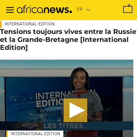
Passer
au
contenu
principal
INTERNATIONAL-EDITION
Tensions toujours vives entre la Russie
et la Grande-Bretagne [International
Edition]
INTERNATIONAL EDITION