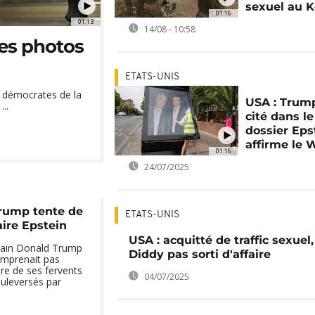
sexuel au 
01:16
01:13
14/08 - 10:58
res photos
ETATS-UNIS
us démocrates de la
USA : Trum
..
cité dans le
dossier Eps
affirme le 
01:16
24/07/2025
rump tente de
ETATS-UNIS
aire Epstein
USA : acquitté de traffic sexuel,
cain Donald Trump
Diddy pas sorti d'affaire
comprenait pas
e de ses fervents
04/07/2025
ouleversés par