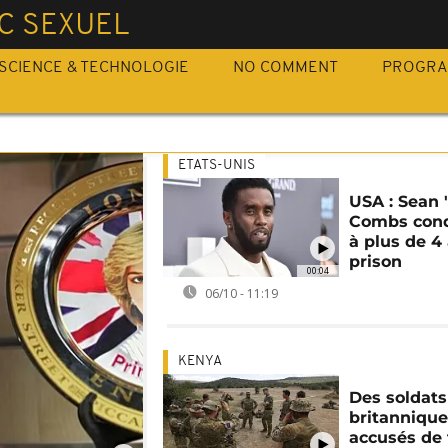
C SEXUEL
SCIENCE & TECHNOLOGIE
NO COMMENT
PROGR
ETATS-UNIS
USA : Sean 
Combs con
à plus de 4
prison
00:04
06/10 - 11:19
KENYA
Des soldats
britanniqu
accusés de 