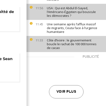
USA : Qui est Abdul El-Sayed,
11:56
itté de
l’Américano-Égyptien qui bouscule
les démocrates ?
Une semaine après l’afflux massif
11:45
de migrants, Ceuta face à l’urgence
humanitaire
Côte d’Ivoire : le gouvernement
11:33
boucle le rachat de 100 000 tonnes
de cacao
PUBLICITÉ
de Sean
la
VOIR PLUS