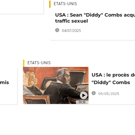
ETATS-UNIS
USA : Sean "Diddy" Combs acqu
traffic sexuel
04/07/2025
ETATS-UNIS
USA : le procès 
émis
"Diddy" Combs
commence avec 
09/05/2025
sélection du jury
00:50