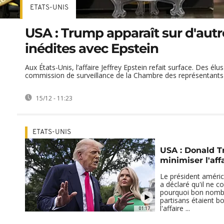
ETATS-UNIS
USA : Trump apparaît sur d'aut
inédites avec Epstein
Aux États-Unis, l’affaire Jeffrey Epstein refait surface. Des él
commission de surveillance de la Chambre des représentants .
15/12 - 11:23
ETATS-UNIS
USA : Donald T
minimiser l'aff
Le président améri
a déclaré qu'il ne 
pourquoi bon nombr
partisans étaient b
l'affaire ...
01:17