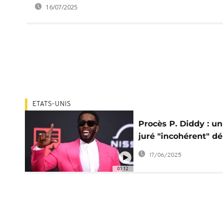
16/07/2025
ETATS-UNIS
Procès P. Diddy : un
juré "incohérent" d
de ses fonctions
17/06/2025
01:12