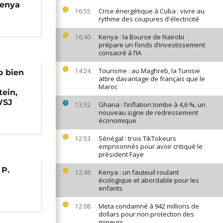
Kenya
Crise énergétique à Cuba : vivre au
16:55
rythme des coupures d'électricité
Kenya : la Bourse de Nairobi
16:40
prépare un fonds d’investissement
consacré à l’IA
Tourisme : au Maghreb, la Tunisie
14:24
p bien
attire davantage de français que le
Maroc
tein,
WSJ
Ghana : l’inflation tombe à 4,6 %, un
13:52
nouveau signe de redressement
économique
Sénégal : trois TikTokeurs
12:53
emprisonnés pour avoir critiqué le
président Faye
 P.
Kenya : un fauteuil roulant
12:48
écologique et abordable pour les
enfants
Meta condamné à 942 millions de
12:08
dollars pour non protection des
mineurs