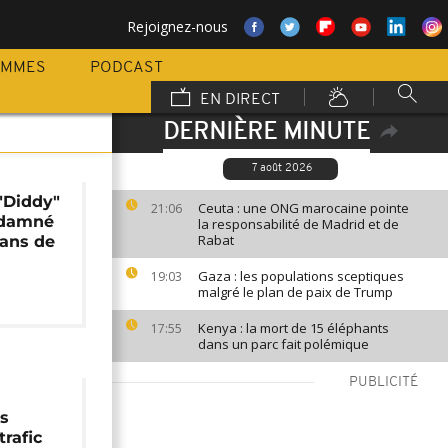
Rejoignez-nous
AMMES
PODCAST
EN DIRECT
DERNIÈRE MINUTE
7 août 2026
"Diddy"
Ceuta : une ONG marocaine pointe
21:06
damné
la responsabilité de Madrid et de
Rabat
 ans de
Gaza : les populations sceptiques
19:03
malgré le plan de paix de Trump
Kenya : la mort de 15 éléphants
17:55
dans un parc fait polémique
PUBLICITÉ
es
trafic