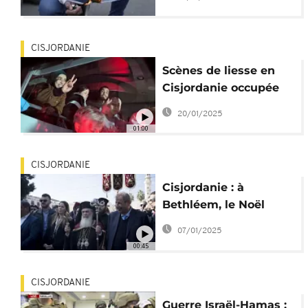
plan de Trump
CISJORDANIE
Scènes de liesse en
Cisjordanie occupée
lors du retour de 90
20/01/2025
prisonniers
01:00
palestiniens
CISJORDANIE
Cisjordanie : à
Bethléem, le Noël
orthodoxe terni par le
07/01/2025
conflit
00:45
CISJORDANIE
Guerre Israël-Hamas :