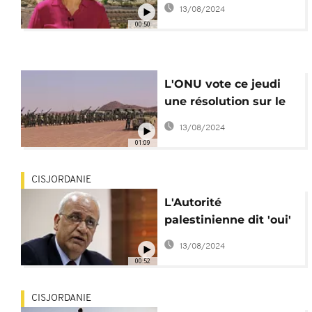
d'affrontements en
13/08/2024
Cisjordanie
00:50
L'ONU vote ce jeudi
une résolution sur le
Sahara occidental
13/08/2024
01:09
CISJORDANIE
L'Autorité
palestinienne dit 'oui'
à John Kerry, mais
13/08/2024
sous conditions
00:52
CISJORDANIE