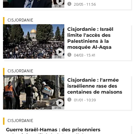
20/05 - 11:56
01:30
CISJORDANIE
Cisjordanie : Israël
limite l'accès des
Palestiniens à la
mosquée Al-Aqsa
04/03 - 15:41
01:02
CISJORDANIE
Cisjordanie : l'armée
israélienne rase des
centaines de maisons
01/01 - 10:39
01:06
CISJORDANIE
Guerre Israël-Hamas : des prisonniers