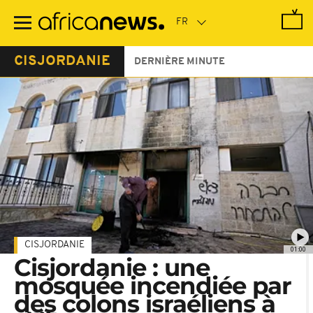
Passer
au
contenu
principal
CISJORDANIE
DERNIÈRE MINUTE
CISJORDANIE
01:00
Cisjordanie : une
mosquée incendiée par
des colons israéliens à