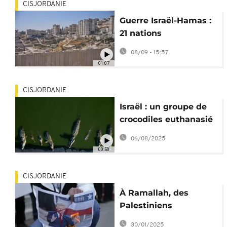
CISJORDANIE
Guerre Israël-Hamas :
21 nations
condamnent le projet
08/09 - 15:57
de colonisation en
01:07
Cisjordanie
CISJORDANIE
Israël : un groupe de
crocodiles euthanasié
en Cisjordanie
06/08/2025
00:50
CISJORDANIE
À Ramallah, des
Palestiniens
manifestent contre le
30/01/2025