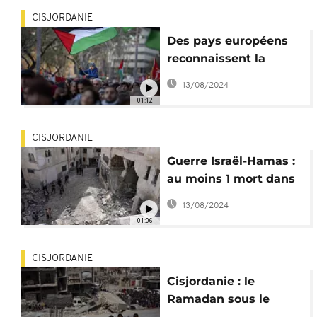
CISJORDANIE
Des pays européens
reconnaissent la
Palestine, la joie en
13/08/2024
Cisjordanie
01:12
CISJORDANIE
Guerre Israël-Hamas :
au moins 1 mort dans
frappes en Cisjordanie
13/08/2024
01:06
CISJORDANIE
Cisjordanie : le
Ramadan sous le
signe de la guerre et