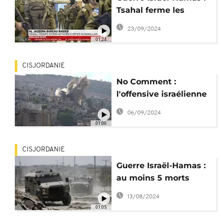
Tsahal ferme les
locaux d'Al Jazeera en
23/09/2024
Cisjordanie
01:24
CISJORDANIE
No Comment :
l'offensive israélienne
en Cisjordanie
06/09/2024
occupée cible le camp
01:00
de Jénine
CISJORDANIE
Guerre Israël-Hamas :
au moins 5 morts
dans une frappe en
13/08/2024
Cisjordanie
01:05