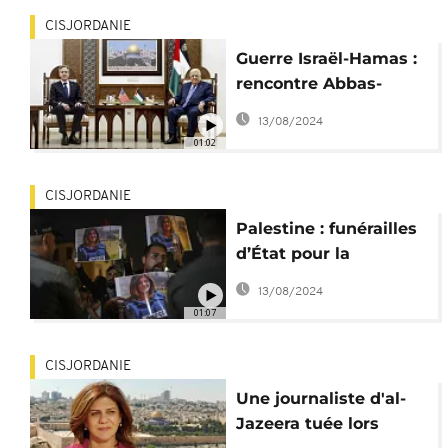
CISJORDANIE
Guerre Israël-Hamas :
rencontre Abbas-
Blinken en Cisjordanie
13/08/2024
01:02
CISJORDANIE
Palestine : funérailles
d’État pour la
journaliste Shireen
13/08/2024
Abu Akleh
01:07
CISJORDANIE
Une journaliste d'al-
Jazeera tuée lors