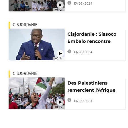
13/08/2024
de la faim
01:42
CISJORDANIE
Cisjordanie : Sissoco
Embalo rencontre
Mahmoud Abbas à
13/08/2024
Ramallah
00:48
CISJORDANIE
Des Palestiniens
remercient l'Afrique
du Sud pour la plainte
13/08/2024
contre Israël
01:05