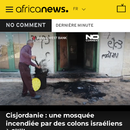
Passer
au
contenu
principal
NO COMMENT
DERNIÈRE MINUTE
0
seconds
Cisjordanie : une mosquée
of
0
incendiée par des colons israéliens
seconds