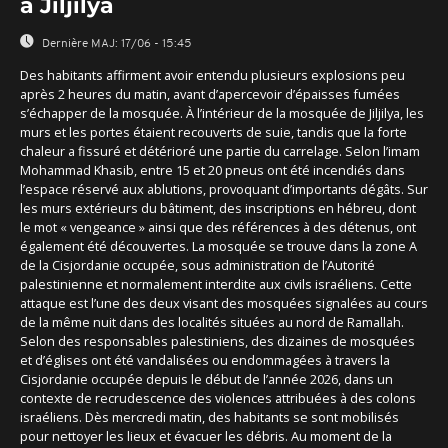
à Jiljilya
Dernière MAJ:
17/06 - 15:45
Des habitants affirment avoir entendu plusieurs explosions peu
après 2 heures du matin, avant d’apercevoir d’épaisses fumées
s’échapper de la mosquée. À l’intérieur de la mosquée de Jiljilya, les
murs et les portes étaient recouverts de suie, tandis que la forte
chaleur a fissuré et détérioré une partie du carrelage. Selon l’imam
Mohammad Khasib, entre 15 et 20 pneus ont été incendiés dans
l’espace réservé aux ablutions, provoquant d’importants dégâts. Sur
les murs extérieurs du bâtiment, des inscriptions en hébreu, dont
le mot « vengeance » ainsi que des références à des détenus, ont
également été découvertes. La mosquée se trouve dans la zone A
de la Cisjordanie occupée, sous administration de l’Autorité
palestinienne et normalement interdite aux civils israéliens. Cette
attaque est l’une des deux visant des mosquées signalées au cours
de la même nuit dans des localités situées au nord de Ramallah.
Selon des responsables palestiniens, des dizaines de mosquées
et d’églises ont été vandalisées ou endommagées à travers la
Cisjordanie occupée depuis le début de l’année 2026, dans un
contexte de recrudescence des violences attribuées à des colons
israéliens. Dès mercredi matin, des habitants se sont mobilisés
pour nettoyer les lieux et évacuer les débris. Au moment de la