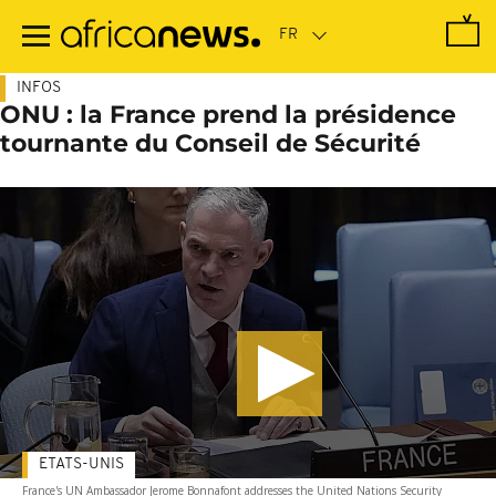
Passer
au
contenu
principal
INFOS
ONU : la France prend la présidence
tournante du Conseil de Sécurité
ETATS-UNIS
France's UN Ambassador Jerome Bonnafont addresses the United Nations Security