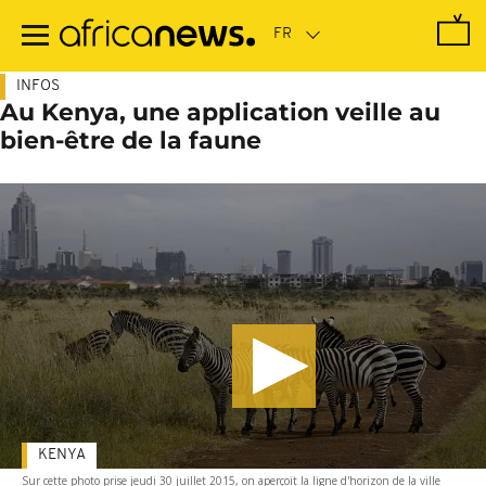
Passer
au
contenu
principal
INFOS
Au Kenya, une application veille au
bien-être de la faune
KENYA
Sur cette photo prise jeudi 30 juillet 2015, on aperçoit la ligne d'horizon de la ville