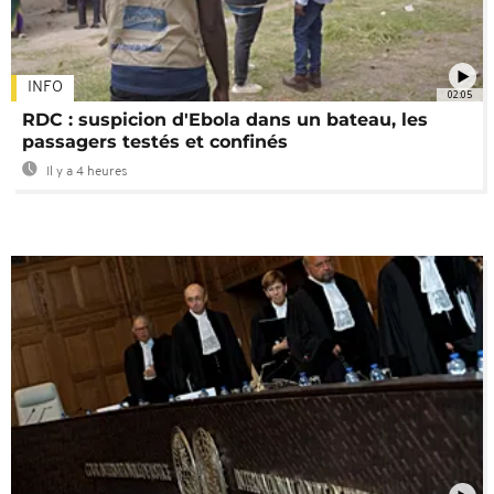
INFO
02:05
RDC : suspicion d'Ebola dans un bateau, les
passagers testés et confinés
Il y a 4 heures