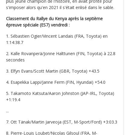
plus jeune champion de l'histoire, en avait profité pour
s'imposer alors qu'en 2021 il s'était enlisé dans le sable.
Classement du Rallye du Kenya après la septième
épreuve spéciale (ES7) vendredi :
1. Sébastien Ogier/Vincent Landais (FRA, Toyota) en
1:14:38.7
2. Kalle Rovanperä/Jonne Halttunen (FIN, Toyota) à 22.8
secondes
3. Elfyn Evans/Scott Martin (GBR, Toyota) +43.5
4. Esapekka Lappi/Janne Ferm (FIN, Hyundai) +54.0
5. Takamoto Katsuta/Aaron Johnston (JAP-IRL, Toyota)
+1:19.4
...
7. Ott Tänak/Martin Jarveoja (EST, M-Sport/Ford) +3:03.3
8. Pierre-Louis Loubet/Nicolas Gilsoul (FRA, M-